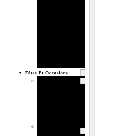
Bracelet en
bois
personnalisé
Collier en
bois :
fabricant et
grossiste
Fêtes Et Occasions
Fêtes et saisons
Automne
Halloween
Noël
Pâques
Accessoires pour
la fête