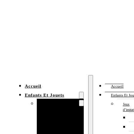
Accueil
Accueil
Enfants Et Jouets
Enfants Et Jou
Jeux d’imitation
Jeux
d’imita
Cuisine
enfant
Établi enfant