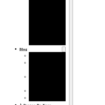
Baby shower
Anniversaire
de mariage
Fête
d’anniversaire
Mariage
Blog
Produits et usages
Matériaux et
techniques
Vente en gros et
personnalisation
Idées de bricolage
Marché et analyse