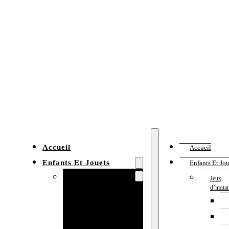
Accueil
Accueil
Enfants Et Jouets
Enfants Et Jou
Jeux d’imitation
Jeux
d’imita
Cuisine
enfant
Établi enfant