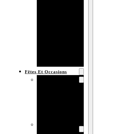
Bracelet en
bois
personnalisé
Collier en
bois :
fabricant et
grossiste
Fêtes Et Occasions
Fêtes et saisons
Automne
Halloween
Noël
Pâques
Accessoires pour
la fête