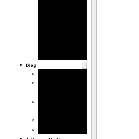
Baby shower
Anniversaire
de mariage
Fête
d’anniversaire
Mariage
Blog
Produits et usages
Matériaux et
techniques
Vente en gros et
personnalisation
Idées de bricolage
Marché et analyse