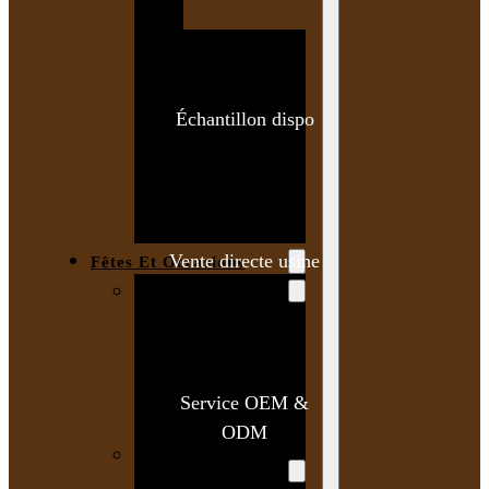
Bracelet en
bois
personnalisé
Échantillon dispo
Collier en
bois :
fabricant et
grossiste
Vente directe usine
Fêtes Et Occasions
Fêtes et saisons
Automne
Halloween
Noël
Service OEM &
Pâques
ODM
Accessoires pour
la fête