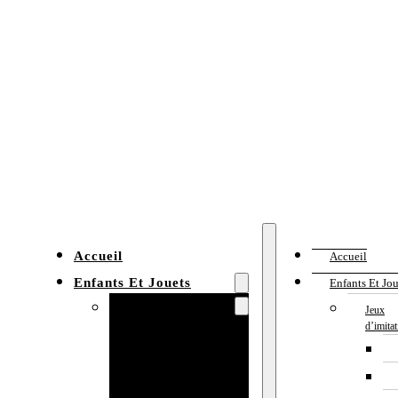
Accueil
Accueil
Enfants Et Jouets
Enfants Et Jou
Jeux d’imitation
Jeux
d’imita
Cuisine
enfant
Établi enfant