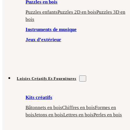
Puzzles en bois
Puzzles enfants
Puzzles 2D en bois
Puzzles 3D en
bois
Instruments de musique
Jeux d’extérieur
Loisirs Créatifs Et Fournitures
Kits créatifs
Bâtonnets en bois
Chiffres en bois
Formes en
bois
Jetons en bois
Lettres en bois
Perles en bois