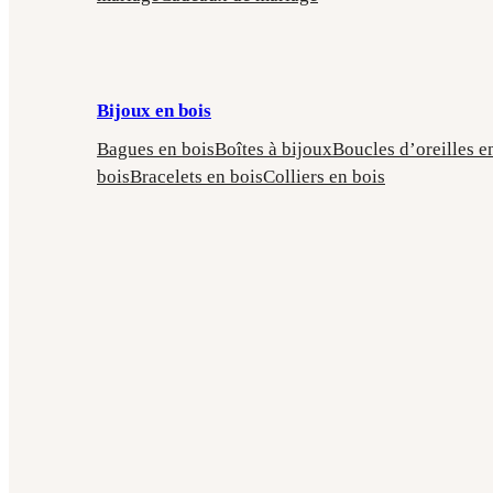
Bijoux en bois
Bagues en bois
Boîtes à bijoux
Boucles d’oreilles e
bois
Bracelets en bois
Colliers en bois