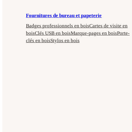
Fournitures de bureau et papeterie
Badges professionnels en bois
Cartes de visite en
bois
Clés USB en bois
Marque-pages en bois
Porte-
clés en bois
Stylos en bois