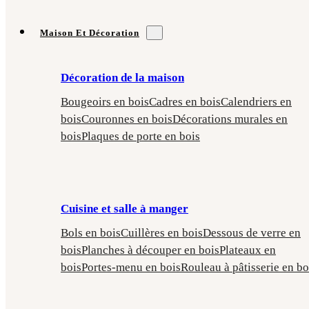
Maison Et Décoration
Décoration de la maison
Bougeoirs en bois
Cadres en bois
Calendriers en
bois
Couronnes en bois
Décorations murales en
bois
Plaques de porte en bois
Cuisine et salle à manger
Bols en bois
Cuillères en bois
Dessous de verre en
bois
Planches à découper en bois
Plateaux en
bois
Portes-menu en bois
Rouleau à pâtisserie en bo