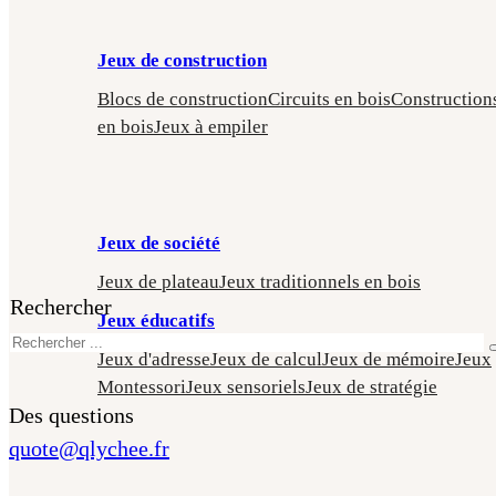
Jeux de construction
Blocs de construction
Circuits en bois
Construction
en bois
Jeux à empiler
Jeux de société
Jeux de plateau
Jeux traditionnels en bois
Rechercher
Jeux éducatifs
Jeux d'adresse
Jeux de calcul
Jeux de mémoire
Jeux
Montessori
Jeux sensoriels
Jeux de stratégie
Des questions
quote@qlychee.fr