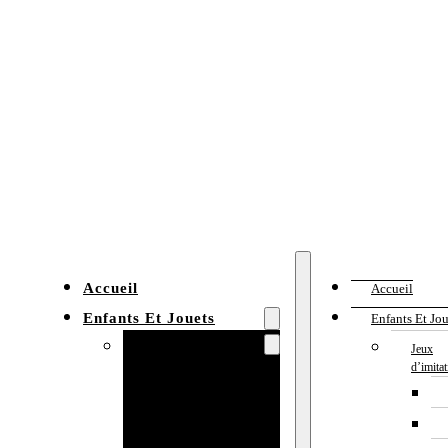
Accueil
Accueil
Enfants Et Jouets
Enfants Et Jou
Jeux d’imitation
Jeux
d’imita
Cuisine
enfant
Établi enfant