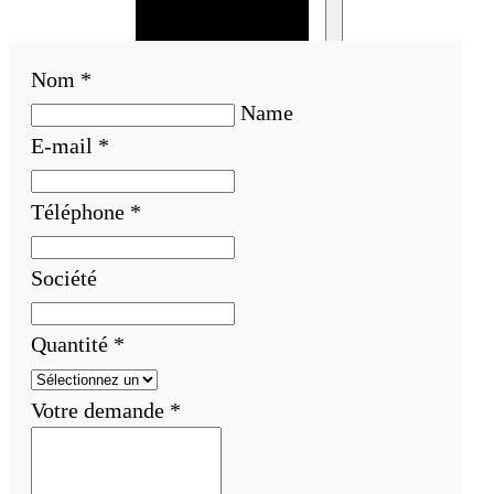
Bracelet en
bois
Nom
*
personnalisé
Name
Collier en
E-mail
*
bois :
fabricant et
Téléphone
*
grossiste
Fêtes Et Occasions
Société
Fêtes et saisons
Automne
Quantité
*
Halloween
Noël
Votre demande
*
Pâques
Accessoires pour
la fête