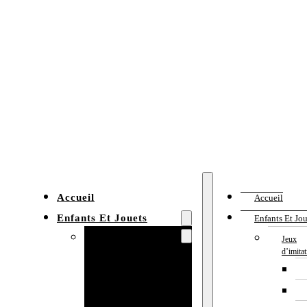
Accueil
Accueil
Enfants Et Jouets
Enfants Et Jou
Jeux d’imitation
Jeux
d’imita
Cuisine
enfant
Établi enfant