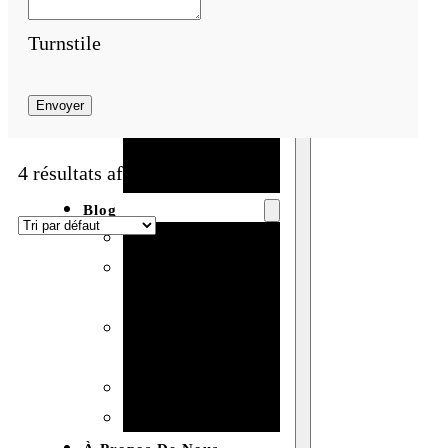
Baby shower
Turnstile
Anniversaire
de mariage
Envoyer
Fête
d’anniversaire
4 résultats affichés
Mariage
Blog
Produits et usages
Matériaux et
techniques
Vente en gros et
personnalisation
Idées de bricolage
Marché et analyse