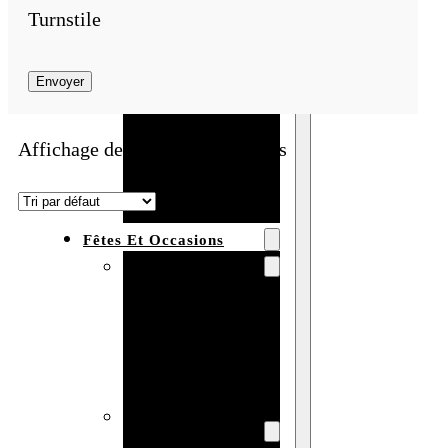
Turnstile
Bracelet en
bois
Envoyer
personnalisé
Collier en
bois :
Affichage de 1–4 sur 17 résultats
fabricant et
grossiste
Fêtes Et Occasions
Fêtes et saisons
Automne
Halloween
Noël
Pâques
Accessoires pour
la fête