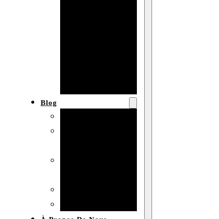
Baby shower
Anniversaire
de mariage
Fête
d’anniversaire
Mariage
Blog
Produits et usages
Matériaux et
techniques
Vente en gros et
personnalisation
Idées de bricolage
Marché et analyse