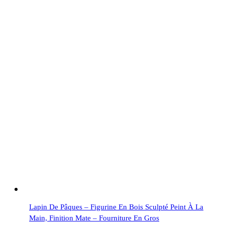
Lapin De Pâques – Figurine En Bois Sculpté Peint À La
Main, Finition Mate – Fourniture En Gros