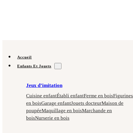
Accueil
Enfants Et Jouets
Jeux d’imitation
Cuisine enfant
Établi enfant
Ferme en bois
Figurines
en bois
Garage enfant
Jouets docteur
Maison de
poupée
Maquillage en bois
Marchande en
bois
Nurserie en bois