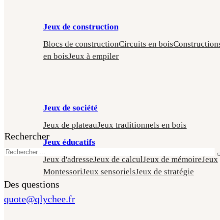
Jeux de construction
Blocs de construction
Circuits en bois
Construction
en bois
Jeux à empiler
Jeux de société
Jeux de plateau
Jeux traditionnels en bois
Rechercher
Jeux éducatifs
Jeux d'adresse
Jeux de calcul
Jeux de mémoire
Jeux
Montessori
Jeux sensoriels
Jeux de stratégie
Des questions
quote@qlychee.fr