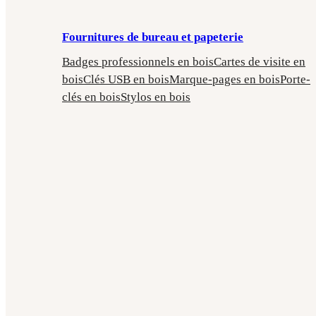
Fournitures de bureau et papeterie
Badges professionnels en bois
Cartes de visite en
bois
Clés USB en bois
Marque-pages en bois
Porte-
clés en bois
Stylos en bois