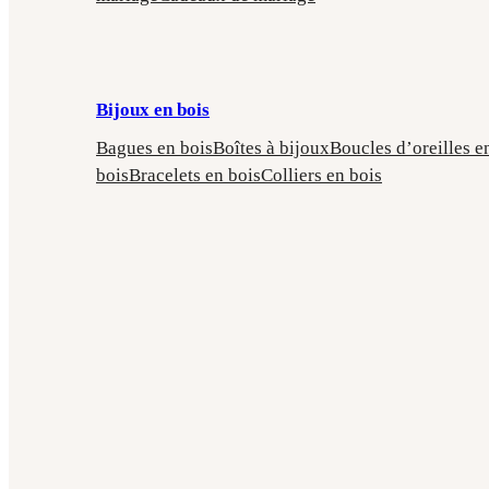
Bijoux en bois
Bagues en bois
Boîtes à bijoux
Boucles d’oreilles e
bois
Bracelets en bois
Colliers en bois