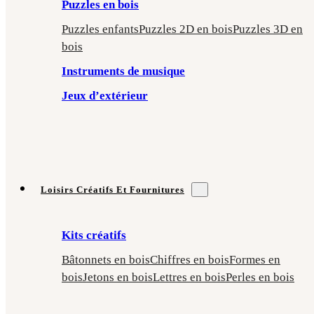
Puzzles en bois
Puzzles enfants
Puzzles 2D en bois
Puzzles 3D en
bois
Instruments de musique
Jeux d’extérieur
Loisirs Créatifs Et Fournitures
Kits créatifs
Bâtonnets en bois
Chiffres en bois
Formes en
bois
Jetons en bois
Lettres en bois
Perles en bois