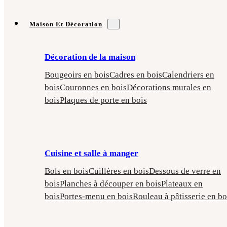
Maison Et Décoration
Décoration de la maison
Bougeoirs en bois
Cadres en bois
Calendriers en
bois
Couronnes en bois
Décorations murales en
bois
Plaques de porte en bois
Cuisine et salle à manger
Bols en bois
Cuillères en bois
Dessous de verre en
bois
Planches à découper en bois
Plateaux en
bois
Portes-menu en bois
Rouleau à pâtisserie en bo