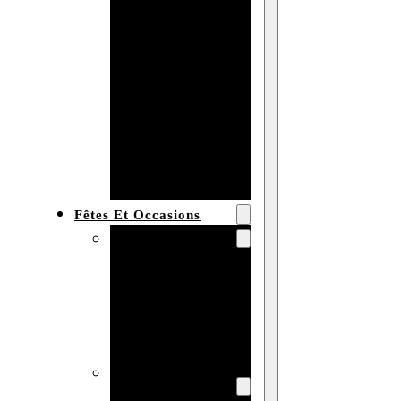
Bracelet en
bois
personnalisé
Collier en
bois :
fabricant et
grossiste
Fêtes Et Occasions
Fêtes et saisons
Automne
Halloween
Noël
Pâques
Accessoires pour
la fête