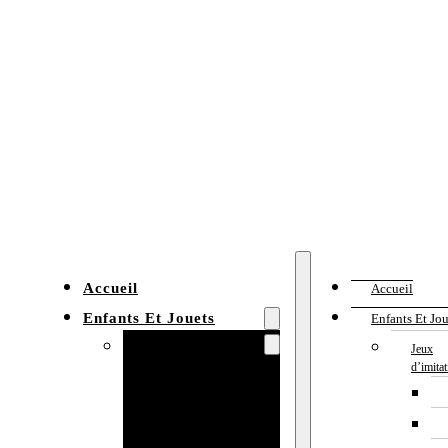
Accueil
Accueil
Enfants Et Jouets
Enfants Et Jou
Jeux d’imitation
Jeux
d’imita
Cuisine
enfant
Établi enfant