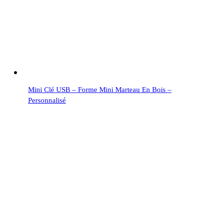
Mini Clé USB – Forme Mini Marteau En Bois –
Personnalisé