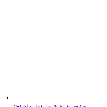
Clé Usb Logoté – Coffret Clé Usb Bambou Avec