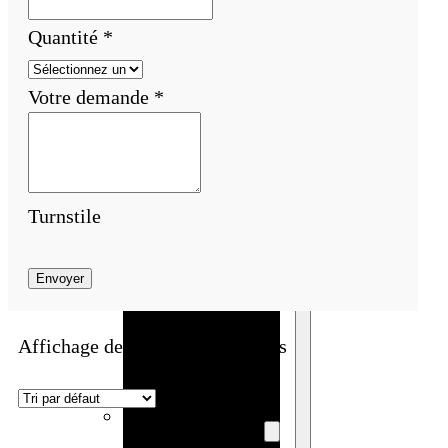
Bracelet en
Quantité
*
bois
personnalisé
Votre demande
*
Collier en
bois :
fabricant et
grossiste
Turnstile
Fêtes Et Occasions
Fêtes et saisons
Envoyer
Automne
Halloween
Affichage de 1–4 sur 30 résultats
Noël
Pâques
Accessoires pour
la fête