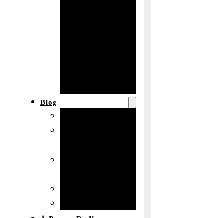
Baby shower
Anniversaire
de mariage
Fête
d’anniversaire
Mariage
Blog
Produits et usages
Matériaux et
techniques
Vente en gros et
personnalisation
Idées de bricolage
Marché et analyse