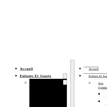
Accueil
Accueil
Enfants Et Jouets
Enfants Et Jou
Jeux d’imitation
Jeux
d’imita
Cuisine
enfant
Établi enfant