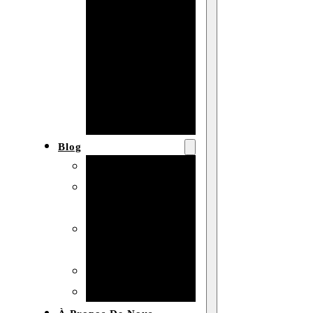
Baby shower
Anniversaire
de mariage
Fête
d’anniversaire
Mariage
Blog
Produits et usages
Matériaux et
techniques
Vente en gros et
personnalisation
Idées de bricolage
Marché et analyse