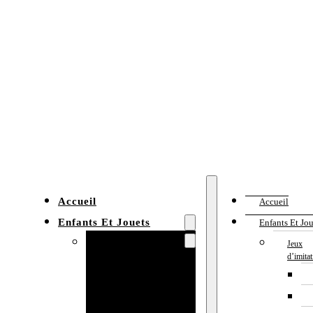
Accueil
Accueil
Enfants Et Jouets
Enfants Et Jou
Jeux d’imitation
Jeux
d’imita
Cuisine
enfant
Établi enfant