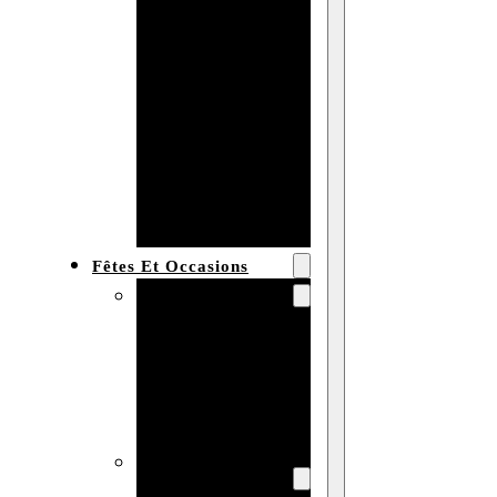
Bracelet en
bois
personnalisé
Collier en
bois :
fabricant et
grossiste
Fêtes Et Occasions
Fêtes et saisons
Automne
Halloween
Noël
Pâques
Accessoires pour
la fête