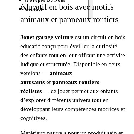
À Propos De Nous
éducatif en bois avec motifs
Contact
animaux et panneaux routiers
Jouet garage voiture
est un circuit en bois
éducatif conçu pour éveiller la curiosité
des enfants tout en leur offrant une activité
ludique et structurée. Disponible en deux
versions —
animaux
amusants
et
panneaux routiers
réalistes
— ce jouet permet aux enfants
d’explorer différents univers tout en
développant leurs compétences motrices et
cognitives.
Matériaux naturels pour un produit sain et