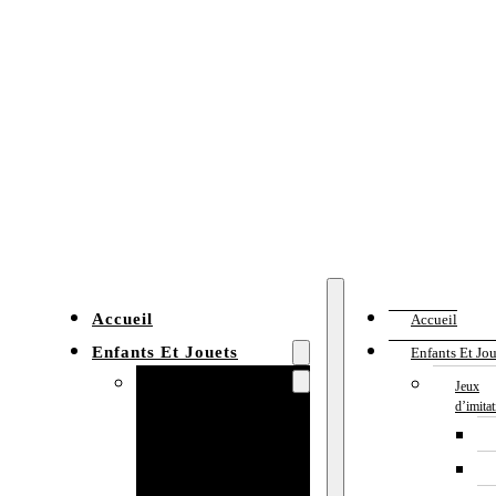
Accueil
Accueil
Enfants Et Jouets
Enfants Et Jou
Jeux d’imitation
Jeux
d’imita
Cuisine
enfant
Établi enfant