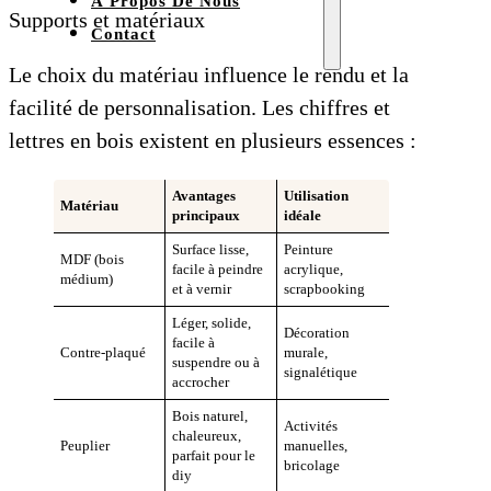
À Propos De Nous
Supports et matériaux
Contact
Le choix du matériau influence le rendu et la
facilité de personnalisation. Les chiffres et
lettres en bois existent en plusieurs essences :
Avantages
Utilisation
Matériau
principaux
idéale
Surface lisse,
Peinture
MDF (bois
facile à peindre
acrylique,
médium)
et à vernir
scrapbooking
Léger, solide,
Décoration
facile à
Contre-plaqué
murale,
suspendre ou à
signalétique
accrocher
Bois naturel,
Activités
chaleureux,
Peuplier
manuelles,
parfait pour le
bricolage
diy