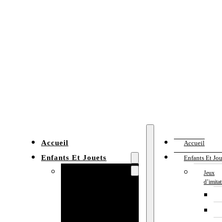
Accueil
Accueil
Enfants Et Jouets
Enfants Et Jou
Jeux d’imitation
Jeux
d’imita
Cuisine
enfant
Établi enfant