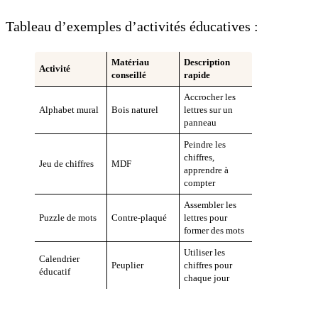
Tableau d’exemples d’activités éducatives :
Matériau
Description
Activité
conseillé
rapide
Accrocher les
Alphabet mural
Bois naturel
lettres sur un
panneau
Peindre les
chiffres,
Jeu de chiffres
MDF
apprendre à
compter
Assembler les
Puzzle de mots
Contre-plaqué
lettres pour
former des mots
Utiliser les
Calendrier
Peuplier
chiffres pour
éducatif
chaque jour