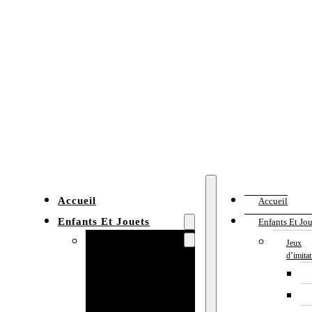
Accueil
Accueil
Enfants Et Jouets
Enfants Et Jou
Jeux d’imitation
Jeux
d’imita
Cuisine
enfant
Établi enfant