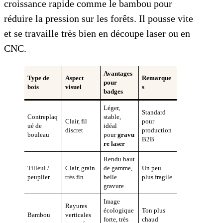
croissance rapide comme le bambou pour
réduire la pression sur les forêts. Il pousse vite
et se travaille très bien en découpe laser ou en
CNC.
Avantages
Type de
Aspect
Remarque
pour
bois
visuel
s
badges
Léger,
Standard
Contreplaq
stable,
Clair, fil
pour
ué de
idéal
discret
production
bouleau
pour
gravu
B2B
re laser
Rendu haut
Tilleul /
Clair, grain
de gamme,
Un peu
peuplier
très fin
belle
plus fragile
gravure
Image
Rayures
écologique
Ton plus
Bambou
verticales
forte, très
chaud