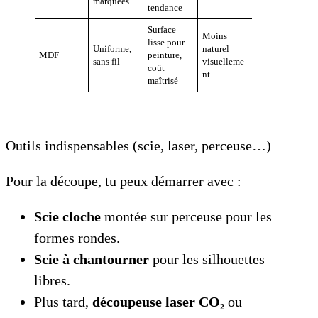
marquées
tendance
Surface
Moins
lisse pour
Uniforme,
naturel
MDF
peinture,
sans fil
visuelleme
coût
nt
maîtrisé
Outils indispensables (scie, laser, perceuse…)
Pour la découpe, tu peux démarrer avec :
Scie cloche
montée sur perceuse pour les
formes rondes.
Scie à chantourner
pour les silhouettes
libres.
Plus tard,
découpeuse laser CO₂
ou