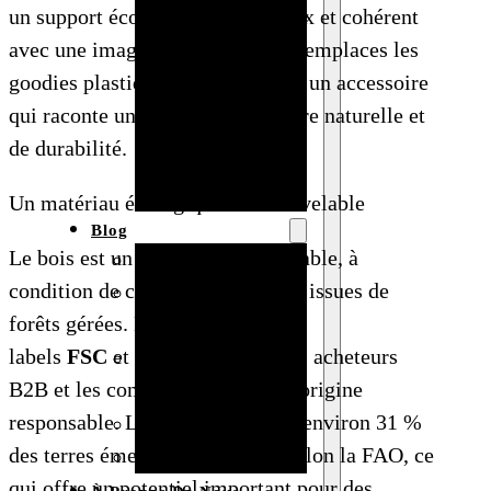
un support écologique, chaleureux et cohérent
Baby shower
avec une image responsable. Tu remplaces les
Anniversaire
goodies plastiques classiques par un accessoire
de mariage
qui raconte une histoire de matière naturelle et
Fête
de durabilité.
d’anniversaire
Mariage
Un matériau écologique et renouvelable
Blog
Le bois est un matériau renouvelable, à
Produits et usages
condition de choisir des essences issues de
Matériaux et
forêts gérées. Les
techniques
labels
FSC
et
PEFC
rassurent les acheteurs
Vente en gros et
B2B et les consommateurs sur l’origine
personnalisation
responsable. Les forêts couvrent environ 31 %
Idées de bricolage
des terres émergées mondiales selon la FAO, ce
Marché et analyse
qui offre un potentiel important pour des