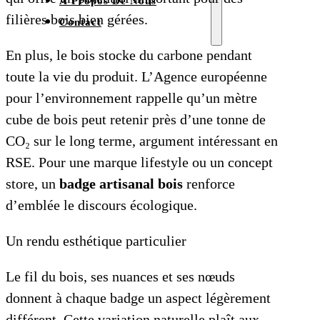
À Propos De Nous
filières bois bien gérées.
Contact
En plus, le bois stocke du carbone pendant
toute la vie du produit. L’Agence européenne
pour l’environnement rappelle qu’un mètre
cube de bois peut retenir près d’une tonne de
CO₂ sur le long terme, argument intéressant en
RSE. Pour une marque lifestyle ou un concept
store, un
badge artisanal bois
renforce
d’emblée le discours écologique.
Un rendu esthétique particulier
Le fil du bois, ses nuances et ses nœuds
donnent à chaque badge un aspect légèrement
différent. Cette variation naturelle plaît aux