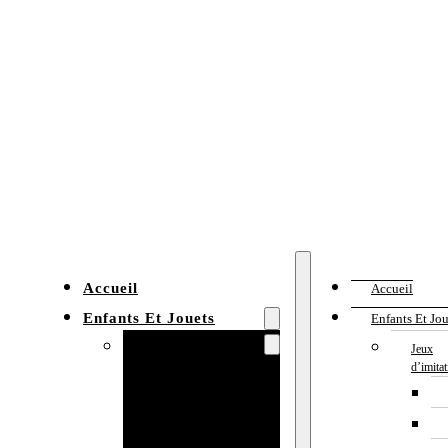
Accueil
Accueil
Enfants Et Jouets
Enfants Et Jou
Jeux d’imitation
Jeux
d’imita
Cuisine
enfant
Établi enfant