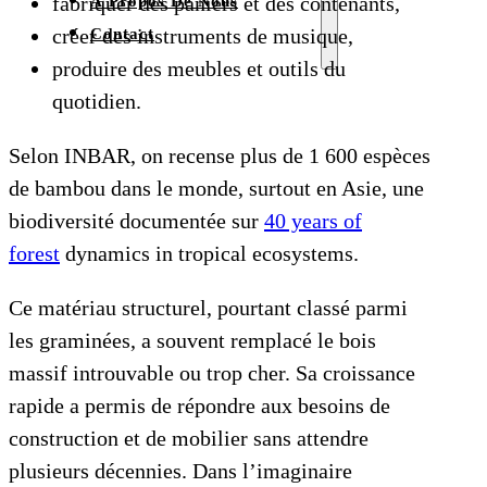
fabriquer des paniers et des contenants,
À Propos De Nous
créer des instruments de musique,
Contact
produire des meubles et outils du
quotidien.
Selon INBAR, on recense plus de 1 600 espèces
de bambou dans le monde, surtout en Asie, une
biodiversité documentée sur
40 years of
forest
dynamics in tropical ecosystems.
Ce matériau structurel, pourtant classé parmi
les graminées, a souvent remplacé le bois
massif introuvable ou trop cher. Sa croissance
rapide a permis de répondre aux besoins de
construction et de mobilier sans attendre
plusieurs décennies. Dans l’imaginaire