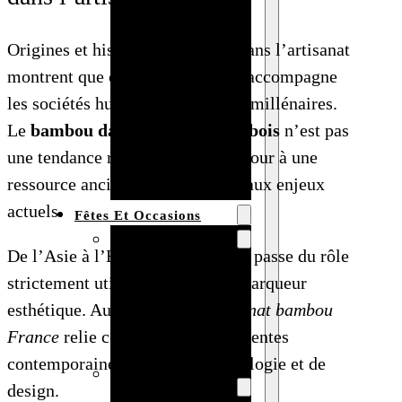
Bracelet en
Origines et histoire du bambou dans l’artisanat
bois
montrent que cette
herbe géante
accompagne
personnalisé
les sociétés humaines depuis des millénaires.
Collier en
Le
bambou dans l’artisanat du bois
n’est pas
bois :
une tendance récente, mais un retour à une
fabricant et
ressource ancienne bien adaptée aux enjeux
grossiste
actuels.
Fêtes Et Occasions
Fêtes et saisons
De l’Asie à l’Europe, le matériau passe du rôle
Automne
strictement utilitaire à celui de marqueur
Halloween
esthétique. Aujourd’hui, l’
artisanat bambou
Noël
France
relie cet héritage à des attentes
Pâques
contemporaines en matière d’écologie et de
Accessoires pour
design.
la fête