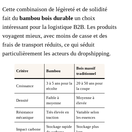
Cette combinaison de légèreté et de solidité
fait du
bambou bois durable
un choix
intéressant pour la logistique B2B. Les produits
voyagent mieux, avec moins de casse et des
frais de transport réduits, ce qui séduit
particulièrement les acteurs du dropshipping.
Bois massif
Critère
Bambou
traditionnel
3 à 5 ans pour la
20 à 50 ans pour
Croissance
récolte
la coupe
Faible à
Moyenne à
Densité
moyenne
élevée
Résistance
Très élevée en
Variable selon
mécanique
traction
les essences
Stockage rapide
Stockage plus
Impact carbone