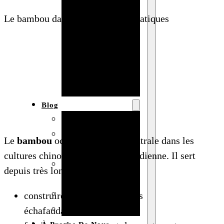
Baby shower
Le bambou dans les traditions asiatiques
Anniversaire
de mariage
Fête
d’anniversaire
Mariage
Blog
Produits et usages
Matériaux et
Le
bambou
occupe une place centrale dans les
techniques
cultures chinoise, japonaise ou indienne. Il sert
Vente en gros et
depuis très longtemps à :
personnalisation
Idées de bricolage
construire des maisons et des
Marché et analyse
échafaudages,