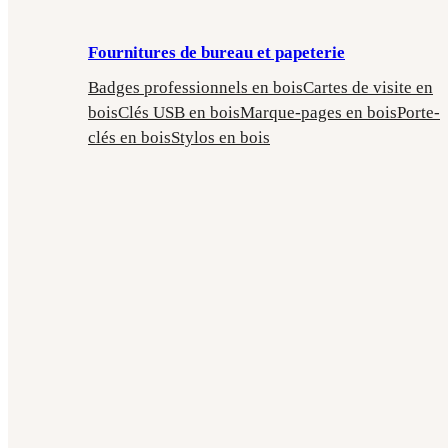
Fournitures de bureau et papeterie
Badges professionnels en bois
Cartes de visite en
bois
Clés USB en bois
Marque-pages en bois
Porte-
clés en bois
Stylos en bois