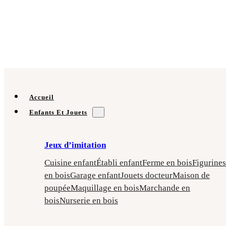
Accueil
Enfants Et Jouets
Jeux d’imitation
Cuisine enfant
Établi enfant
Ferme en bois
Figurines
en bois
Garage enfant
Jouets docteur
Maison de
poupée
Maquillage en bois
Marchande en
bois
Nurserie en bois