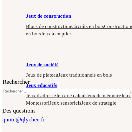
Jeux de construction
Blocs de construction
Circuits en bois
Construction
en bois
Jeux à empiler
Jeux de société
Jeux de plateau
Jeux traditionnels en bois
Rechercher
Jeux éducatifs
Jeux d'adresse
Jeux de calcul
Jeux de mémoire
Jeux
Montessori
Jeux sensoriels
Jeux de stratégie
Des questions
quote@qlychee.fr