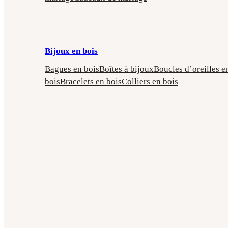
Bijoux en bois
Bagues en bois
Boîtes à bijoux
Boucles d’oreilles e
bois
Bracelets en bois
Colliers en bois