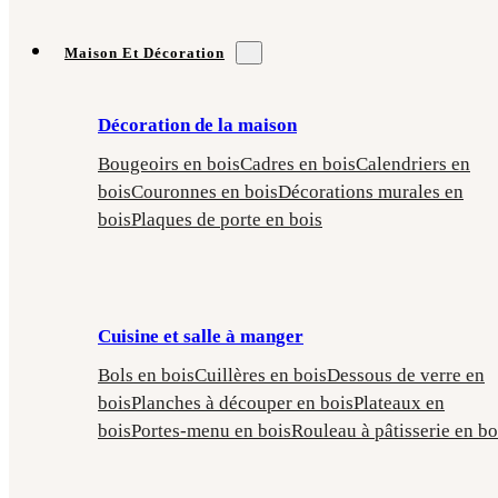
Maison Et Décoration
Décoration de la maison
Bougeoirs en bois
Cadres en bois
Calendriers en
bois
Couronnes en bois
Décorations murales en
bois
Plaques de porte en bois
Cuisine et salle à manger
Bols en bois
Cuillères en bois
Dessous de verre en
bois
Planches à découper en bois
Plateaux en
bois
Portes-menu en bois
Rouleau à pâtisserie en bo