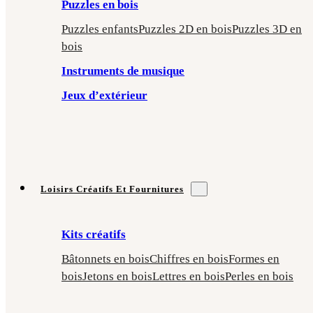
Puzzles en bois
Puzzles enfants
Puzzles 2D en bois
Puzzles 3D en
bois
Instruments de musique
Jeux d’extérieur
Loisirs Créatifs Et Fournitures
Kits créatifs
Bâtonnets en bois
Chiffres en bois
Formes en
bois
Jetons en bois
Lettres en bois
Perles en bois