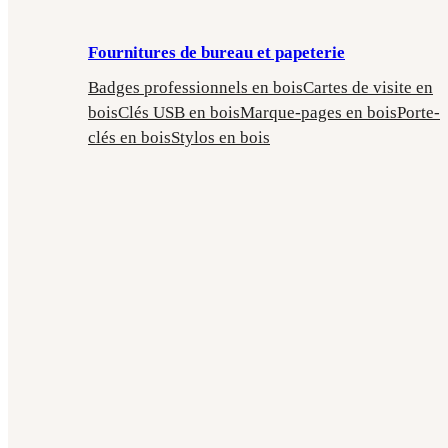
Fournitures de bureau et papeterie
Badges professionnels en bois
Cartes de visite en
bois
Clés USB en bois
Marque-pages en bois
Porte-
clés en bois
Stylos en bois