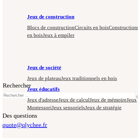
Jeux de construction
Blocs de construction
Circuits en bois
Construction
en bois
Jeux à empiler
Jeux de société
Jeux de plateau
Jeux traditionnels en bois
Rechercher
Jeux éducatifs
Jeux d'adresse
Jeux de calcul
Jeux de mémoire
Jeux
Montessori
Jeux sensoriels
Jeux de stratégie
Des questions
quote@qlychee.fr