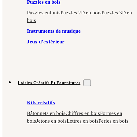
Puzzles en bois
Puzzles enfants
Puzzles 2D en bois
Puzzles 3D en
bois
Instruments de musique
Jeux d’extérieur
Loisirs Créatifs Et Fournitures
Kits créatifs
Bâtonnets en bois
Chiffres en bois
Formes en
bois
Jetons en bois
Lettres en bois
Perles en bois