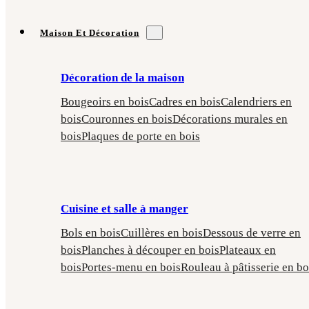
Maison Et Décoration
Décoration de la maison
Bougeoirs en bois
Cadres en bois
Calendriers en
bois
Couronnes en bois
Décorations murales en
bois
Plaques de porte en bois
Cuisine et salle à manger
Bols en bois
Cuillères en bois
Dessous de verre en
bois
Planches à découper en bois
Plateaux en
bois
Portes-menu en bois
Rouleau à pâtisserie en bo