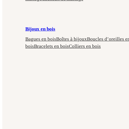
Bijoux en bois
Bagues en bois
Boîtes à bijoux
Boucles d’oreilles e
bois
Bracelets en bois
Colliers en bois