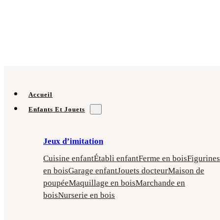
Accueil
Enfants Et Jouets
Jeux d’imitation
Cuisine enfant
Établi enfant
Ferme en bois
Figurines
en bois
Garage enfant
Jouets docteur
Maison de
poupée
Maquillage en bois
Marchande en
bois
Nurserie en bois