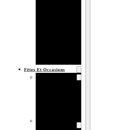
Bracelet en
bois
personnalisé
Collier en
bois :
fabricant et
grossiste
Fêtes Et Occasions
Fêtes et saisons
Automne
Halloween
Noël
Pâques
Accessoires pour
la fête