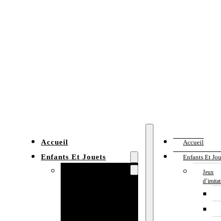
Accueil
Accueil
Enfants Et Jouets
Enfants Et Jou
Jeux d’imitation
Jeux
d’imita
Cuisine
enfant
Établi enfant