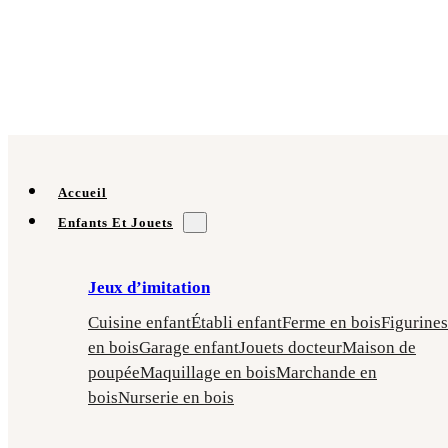
Accueil
Enfants Et Jouets
Jeux d’imitation
Cuisine enfant
Établi enfant
Ferme en bois
Figurines
en bois
Garage enfant
Jouets docteur
Maison de
poupée
Maquillage en bois
Marchande en
bois
Nurserie en bois