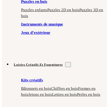
Puzzles en bois
Puzzles enfants
Puzzles 2D en bois
Puzzles 3D en
bois
Instruments de musique
Jeux d’extérieur
Loisirs Créatifs Et Fournitures
Kits créatifs
Bâtonnets en bois
Chiffres en bois
Formes en
bois
Jetons en bois
Lettres en bois
Perles en bois