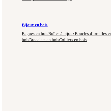
Bijoux en bois
Bagues en bois
Boîtes à bijoux
Boucles d’oreilles e
bois
Bracelets en bois
Colliers en bois