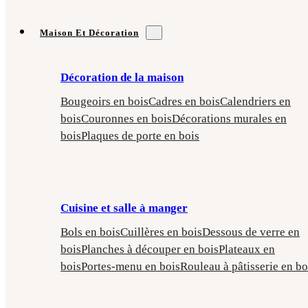
Maison Et Décoration
Décoration de la maison
Bougeoirs en bois
Cadres en bois
Calendriers en
bois
Couronnes en bois
Décorations murales en
bois
Plaques de porte en bois
Cuisine et salle à manger
Bols en bois
Cuillères en bois
Dessous de verre en
bois
Planches à découper en bois
Plateaux en
bois
Portes-menu en bois
Rouleau à pâtisserie en bo