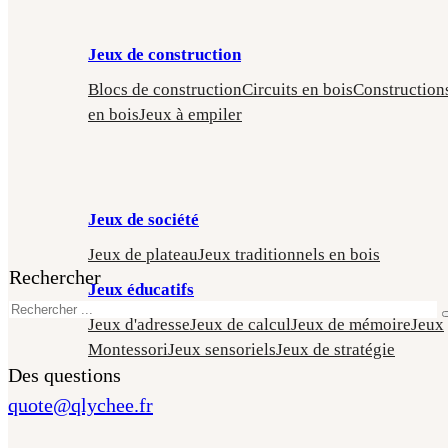
Jeux de construction
Blocs de construction
Circuits en bois
Construction
en bois
Jeux à empiler
Jeux de société
Jeux de plateau
Jeux traditionnels en bois
Rechercher
Jeux éducatifs
Jeux d'adresse
Jeux de calcul
Jeux de mémoire
Jeux
Montessori
Jeux sensoriels
Jeux de stratégie
Des questions
quote@qlychee.fr