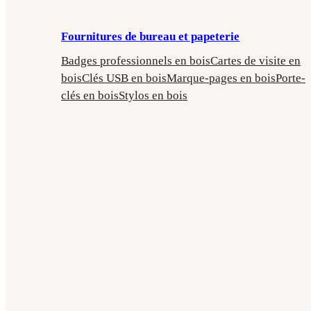
Fournitures de bureau et papeterie
Badges professionnels en bois
Cartes de visite en
bois
Clés USB en bois
Marque-pages en bois
Porte-
clés en bois
Stylos en bois