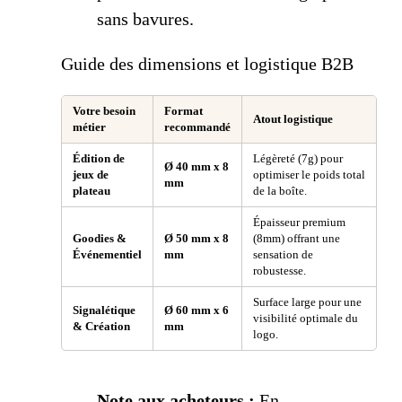
sans bavures.
Guide des dimensions et logistique B2B
Votre besoin
Format
Atout logistique
métier
recommandé
Édition de
Légèreté (7g) pour
Ø 40 mm x 8
jeux de
optimiser le poids total
mm
plateau
de la boîte.
Épaisseur premium
Goodies &
Ø 50 mm x 8
(8mm) offrant une
Événementiel
mm
sensation de
robustesse.
Surface large pour une
Signalétique
Ø 60 mm x 6
visibilité optimale du
& Création
mm
logo.
Note aux acheteurs :
En