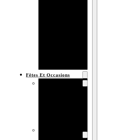
Bracelet en
bois
personnalisé
Collier en
bois :
fabricant et
grossiste
Fêtes Et Occasions
Fêtes et saisons
Automne
Halloween
Noël
Pâques
Accessoires pour
la fête