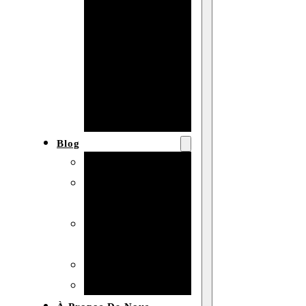
Baby shower
Anniversaire
de mariage
Fête
d’anniversaire
Mariage
Blog
Produits et usages
Matériaux et
techniques
Vente en gros et
personnalisation
Idées de bricolage
Marché et analyse