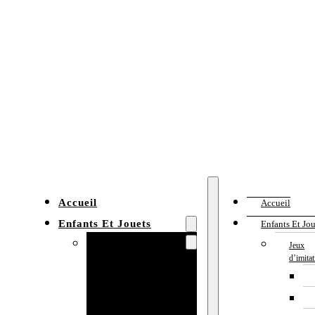
Accueil
Accueil
Enfants Et Jouets
Enfants Et Jou
Jeux d’imitation
Jeux
d’imita
Cuisine
enfant
Établi enfant