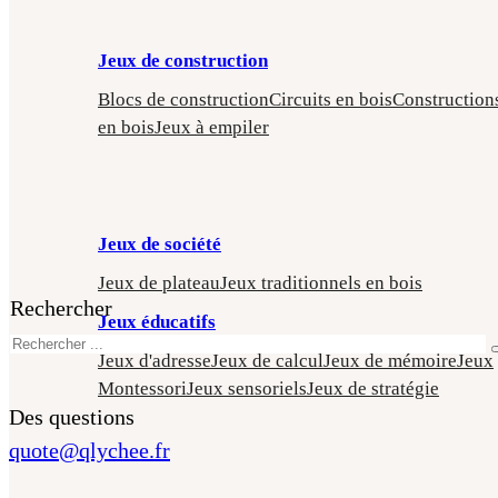
Jeux de construction
Blocs de construction
Circuits en bois
Construction
en bois
Jeux à empiler
Jeux de société
Jeux de plateau
Jeux traditionnels en bois
Rechercher
Jeux éducatifs
Jeux d'adresse
Jeux de calcul
Jeux de mémoire
Jeux
Montessori
Jeux sensoriels
Jeux de stratégie
Des questions
quote@qlychee.fr