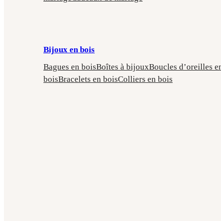
Bijoux en bois
Bagues en bois
Boîtes à bijoux
Boucles d’oreilles e
bois
Bracelets en bois
Colliers en bois