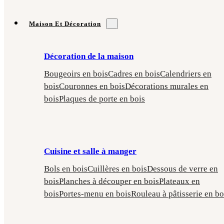
Maison Et Décoration
Décoration de la maison
Bougeoirs en bois
Cadres en bois
Calendriers en
bois
Couronnes en bois
Décorations murales en
bois
Plaques de porte en bois
Cuisine et salle à manger
Bols en bois
Cuillères en bois
Dessous de verre en
bois
Planches à découper en bois
Plateaux en
bois
Portes-menu en bois
Rouleau à pâtisserie en bo