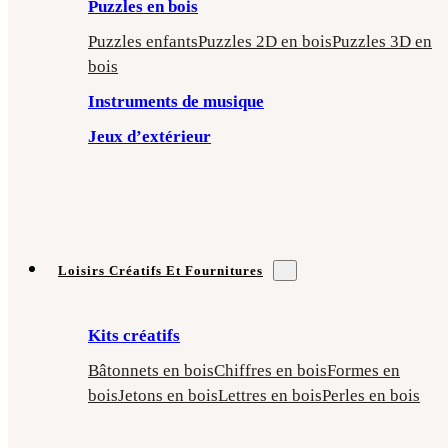
Puzzles en bois
Puzzles enfants
Puzzles 2D en bois
Puzzles 3D en
bois
Instruments de musique
Jeux d’extérieur
Loisirs Créatifs Et Fournitures
Kits créatifs
Bâtonnets en bois
Chiffres en bois
Formes en
bois
Jetons en bois
Lettres en bois
Perles en bois