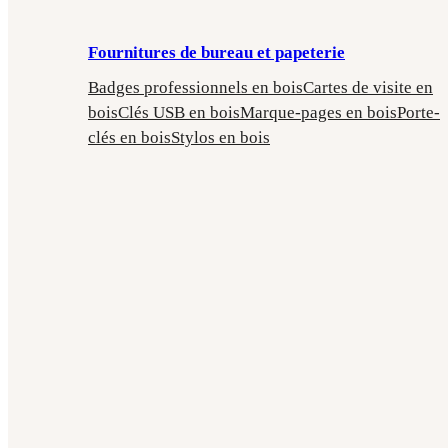
Fournitures de bureau et papeterie
Badges professionnels en bois
Cartes de visite en
bois
Clés USB en bois
Marque-pages en bois
Porte-
clés en bois
Stylos en bois