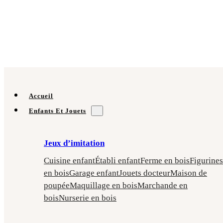
Accueil
Enfants Et Jouets
Jeux d’imitation
Cuisine enfant
Établi enfant
Ferme en bois
Figurines
en bois
Garage enfant
Jouets docteur
Maison de
poupée
Maquillage en bois
Marchande en
bois
Nurserie en bois