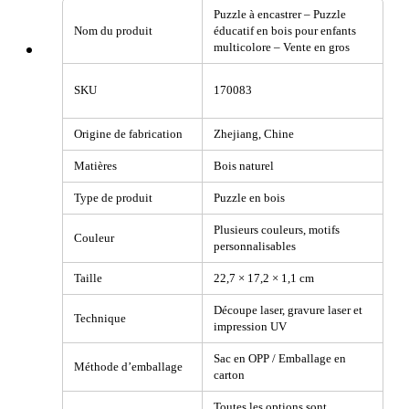
Puzzle à encastrer – Puzzle
Nom du produit
éducatif en bois pour enfants
multicolore – Vente en gros
SKU
170083
Origine de fabrication
Zhejiang, Chine
Matières
Bois naturel
Type de produit
Puzzle en bois
Plusieurs couleurs, motifs
Couleur
personnalisables
Taille
22,7 × 17,2 × 1,1 cm
Découpe laser, gravure laser et
Technique
impression UV
Sac en OPP / Emballage en
Méthode d’emballage
carton
Toutes les options sont