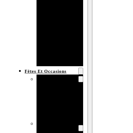
Bracelet en
bois
personnalisé
Collier en
bois :
fabricant et
grossiste
Fêtes Et Occasions
Fêtes et saisons
Automne
Halloween
Noël
Pâques
Accessoires pour
la fête