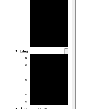
Baby shower
Anniversaire
de mariage
Fête
d’anniversaire
Mariage
Blog
Produits et usages
Matériaux et
techniques
Vente en gros et
personnalisation
Idées de bricolage
Marché et analyse