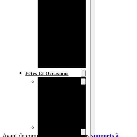
Bracelet en
bois
personnalisé
Collier en
bois :
fabricant et
grossiste
Fêtes Et Occasions
Fêtes et saisons
Automne
Halloween
Noël
Pâques
Accessoires pour
Avant de commencer à décorer vos
supports à
la fête