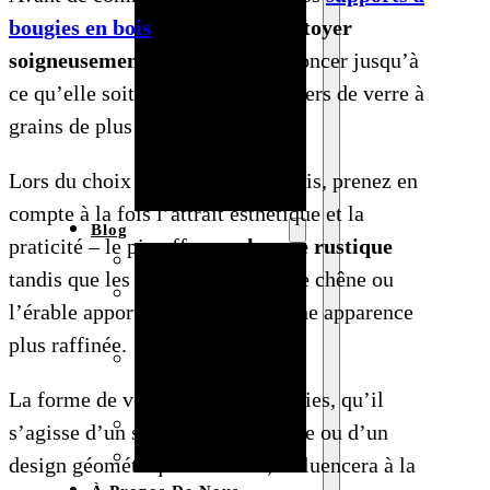
bougies en bois
, vous devrez
nettoyer
Baby shower
soigneusement
la surface et la poncer jusqu’à
Anniversaire
ce qu’elle soit lisse avec des papiers de verre à
de mariage
grains de plus en plus fins.
Fête
d’anniversaire
Lors du choix de votre type de bois, prenez en
Mariage
compte à la fois l’attrait esthétique et la
Blog
praticité – le pin offre un
charme rustique
Produits et usages
tandis que les bois durs comme le chêne ou
Matériaux et
l’érable apportent durabilité et une apparence
techniques
plus raffinée.
Vente en gros et
personnalisation
La forme de votre support à bougies, qu’il
Idées de bricolage
s’agisse d’un style pilier classique ou d’un
Marché et analyse
design géométrique moderne, influencera à la