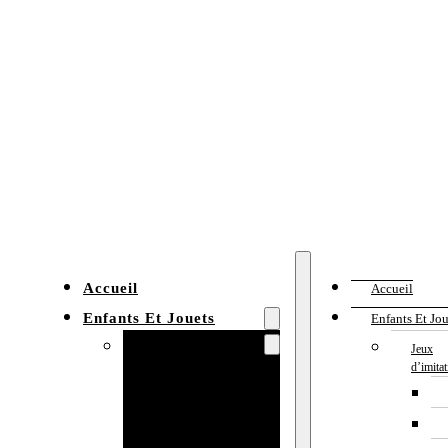
Accueil
Accueil
Enfants Et Jouets
Enfants Et Jou
Jeux d’imitation
Jeux
d’imita
Cuisine
enfant
Établi enfant