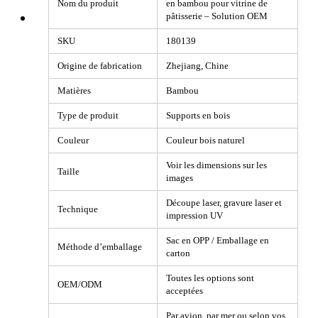
Nom du produit
en bambou pour vitrine de
pâtisserie – Solution OEM
SKU
180139
Origine de fabrication
Zhejiang, Chine
Matières
Bambou
Type de produit
Supports en bois
Couleur
Couleur bois naturel
Voir les dimensions sur les
Taille
images
Découpe laser, gravure laser et
Technique
impression UV
Sac en OPP / Emballage en
Méthode d’emballage
carton
Toutes les options sont
OEM/ODM
acceptées
Par avion, par mer ou selon vos