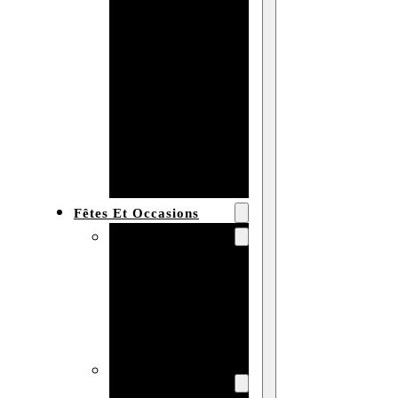
Bracelet en
bois
personnalisé
Collier en
bois :
fabricant et
grossiste
Fêtes Et Occasions
Fêtes et saisons
Automne
Halloween
Noël
Pâques
Accessoires pour
la fête