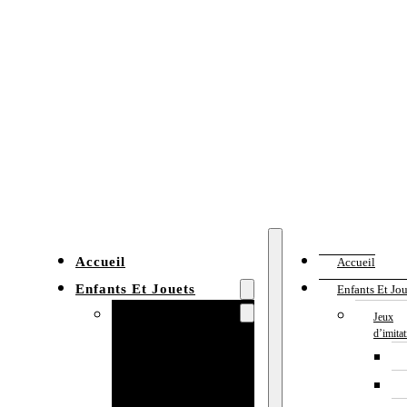
Accueil
Accueil
Enfants Et Jouets
Enfants Et Jou
Jeux d’imitation
Jeux
d’imita
Cuisine
enfant
Établi enfant