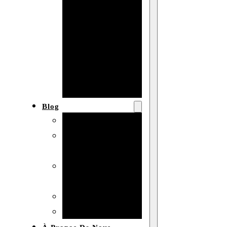
Baby shower
Anniversaire
de mariage
Fête
d’anniversaire
Mariage
Blog
Produits et usages
Matériaux et
techniques
Vente en gros et
personnalisation
Idées de bricolage
Marché et analyse