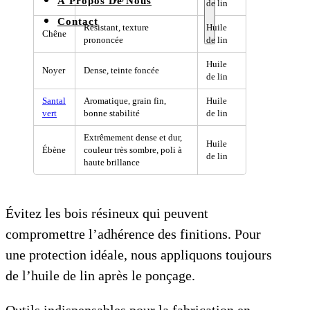
À Propos De Nous
de lin
Contact
Résistant, texture
Huile
Chêne
prononcée
de lin
Huile
Noyer
Dense, teinte foncée
de lin
Santal
Aromatique, grain fin,
Huile
vert
bonne stabilité
de lin
Extrêmement dense et dur,
Huile
Ébène
couleur très sombre, poli à
de lin
haute brillance
Évitez les bois résineux qui peuvent
compromettre l’adhérence des finitions. Pour
une protection idéale, nous appliquons toujours
de l’huile de lin après le ponçage.
Outils indispensables pour la fabrication en