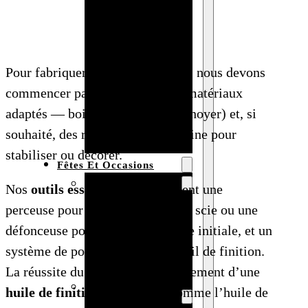
Bracelet en
bois
personnalisé
Pour fabriquer une bague en bois, nous devons
Collier en
commencer par sélectionner les matériaux
bois :
adaptés — bois dense (if, chêne, noyer) et, si
fabricant et
souhaité, des remplissages en résine pour
grossiste
stabiliser ou décorer.
Fêtes Et Occasions
Fêtes et saisons
Nos
outils essentiels
comprennent une
Automne
perceuse pour le trou central, une scie ou une
Halloween
défonceuse pour la mise en forme initiale, et un
Noël
système de ponçage pour le travail de finition.
Pâques
La réussite du projet dépend également d’une
Accessoires pour
huile de finition
appropriée, comme l’huile de
la fête