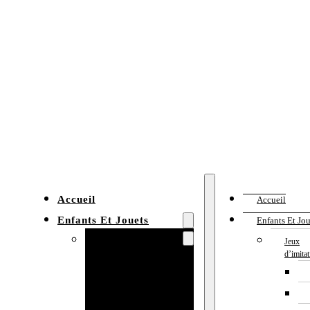
Accueil
Accueil
Enfants Et Jouets
Enfants Et Jou
Jeux d’imitation
Jeux
d’imita
Cuisine
enfant
Établi enfant