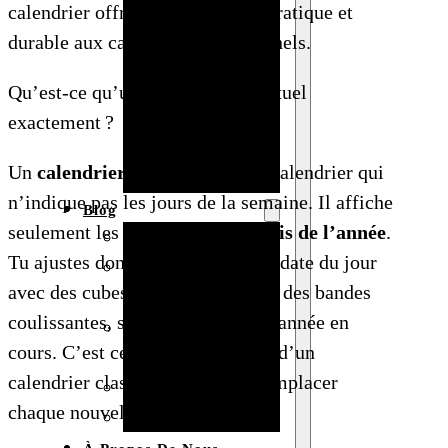
calendrier offre une alternative pratique et
Baby shower
durable aux calendriers traditionnels.
Anniversaire
de mariage
Qu’est-ce qu’un calendrier perpétuel
Fête
exactement ?
d’anniversaire
Un
calendrier perpétuel
est un calendrier qui
Mariage
n’indique pas les jours de la semaine. Il affiche
Blog
seulement les
numéros
et les
mois de l’année
.
Produits et usages
Tu ajustes donc manuellement la date du jour
Matériaux et
avec des cubes, des plaquettes ou des bandes
techniques
coulissantes, sans te soucier de l’année en
Vente en gros et
cours. C’est ce qui le différencie d’un
personnalisation
calendrier classique qu’il faut remplacer
Idées de bricolage
chaque nouvelle année.
Marché et analyse