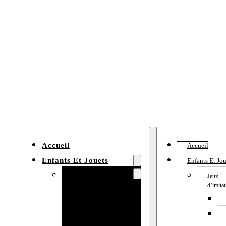
Accueil
Accueil
Enfants Et Jouets
Enfants Et Jou
Jeux d’imitation
Jeux
d’imita
Cuisine
enfant
Établi enfant