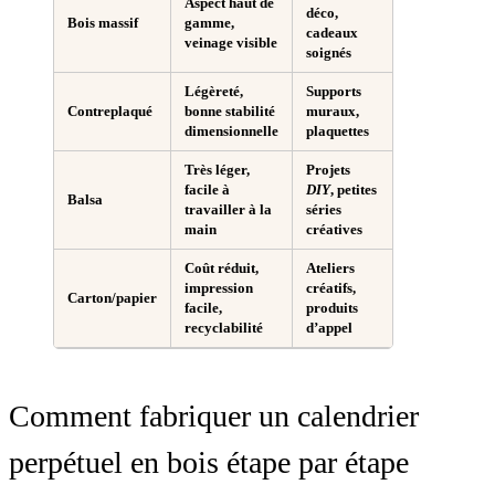
Aspect haut de
déco,
Bois massif
gamme,
cadeaux
veinage visible
soignés
Légèreté,
Supports
Contreplaqué
bonne stabilité
muraux,
dimensionnelle
plaquettes
Très léger,
Projets
facile à
DIY
, petites
Balsa
travailler à la
séries
main
créatives
Coût réduit,
Ateliers
impression
créatifs,
Carton/papier
facile,
produits
recyclabilité
d’appel
Comment fabriquer un calendrier
perpétuel en bois étape par étape