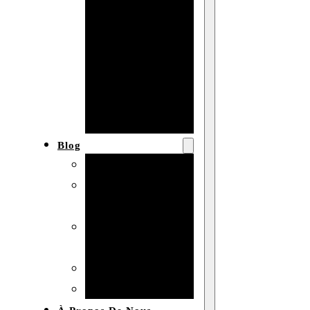
Baby shower
Anniversaire
de mariage
Fête
d’anniversaire
Mariage
Blog
Produits et usages
Matériaux et
techniques
Vente en gros et
personnalisation
Idées de bricolage
Marché et analyse