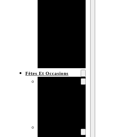
Bracelet en
bois
personnalisé
Collier en
bois :
fabricant et
grossiste
Fêtes Et Occasions
Fêtes et saisons
Automne
Halloween
Noël
Pâques
Accessoires pour
la fête