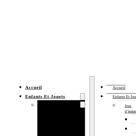
Accueil
Accueil
Enfants Et Jouets
Enfants Et Jou
Jeux d’imitation
Jeux
d’imita
Cuisine
enfant
Établi enfant