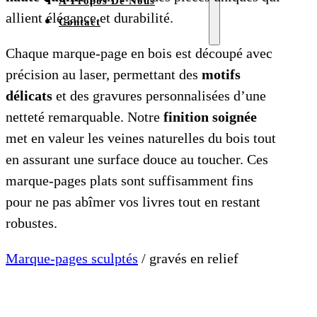
À Propos De Nous
allient élégance et durabilité.
Contact
Chaque marque-page en bois est découpé avec
précision au laser, permettant des
motifs
délicats
et des gravures personnalisées d’une
netteté remarquable. Notre
finition soignée
met en valeur les veines naturelles du bois tout
en assurant une surface douce au toucher. Ces
marque-pages plats sont suffisamment fins
pour ne pas abîmer vos livres tout en restant
robustes.
Marque-pages sculptés
/ gravés en relief