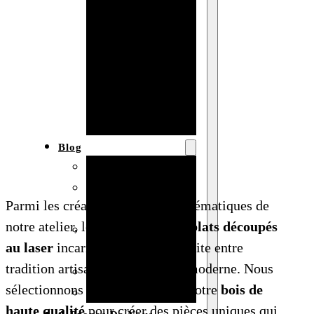
Baby shower
Anniversaire
de mariage
Fête
d’anniversaire
Mariage
Blog
Produits et usages
Matériaux et
Parmi les créations les plus emblématiques de
techniques
notre atelier, les
marque-pages plats
découpés
Vente en gros et
au laser
incarnent la fusion parfaite entre
personnalisation
tradition artisanale et précision moderne. Nous
Idées de bricolage
sélectionnons méticuleusement notre
bois de
Marché et analyse
haute qualité
pour créer des pièces uniques qui