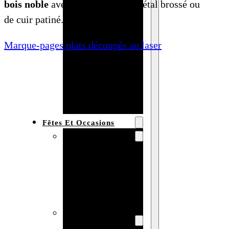
bois noble
avec des accents de métal brossé ou
Bracelet en
de cuir patiné.
bois
personnalisé
Marque-pages plats découpés au laser
Collier en
bois :
fabricant et
grossiste
Fêtes Et Occasions
Fêtes et saisons
Automne
Halloween
Noël
Pâques
Accessoires pour
la fête