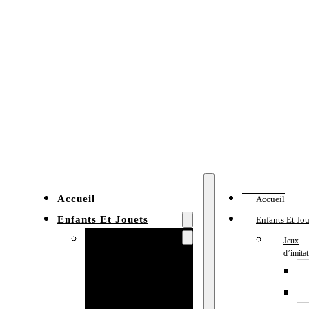
Accueil
Accueil
Enfants Et Jouets
Enfants Et Jou
Jeux d’imitation
Jeux
d’imita
Cuisine
enfant
Établi enfant