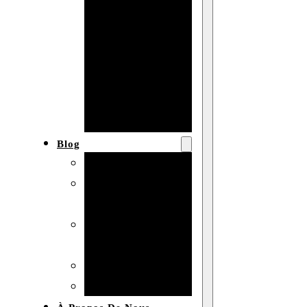
Baby shower
Anniversaire
de mariage
Fête
d’anniversaire
Mariage
Blog
Produits et usages
Matériaux et
techniques
Vente en gros et
personnalisation
Idées de bricolage
Marché et analyse