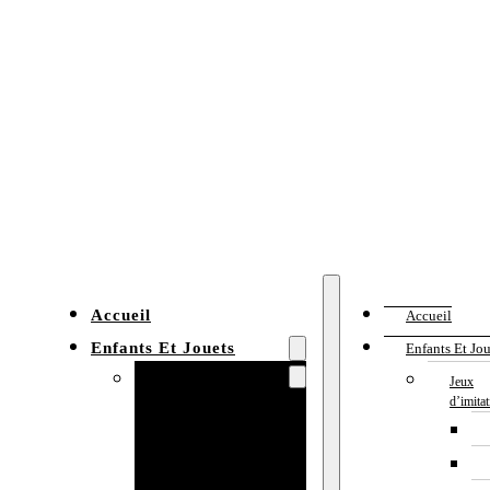
Accueil
Accueil
Enfants Et Jouets
Enfants Et Jou
Jeux d’imitation
Jeux
d’imita
Cuisine
enfant
Établi enfant