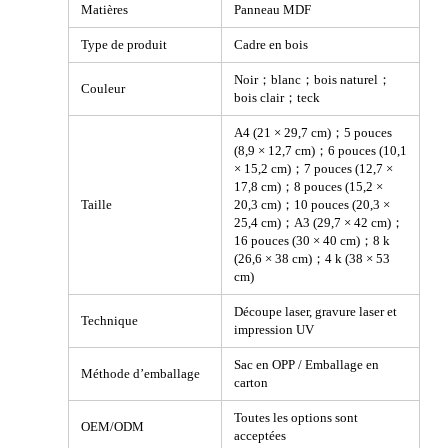
Matières
Panneau MDF
Type de produit
Cadre en bois
Noir；blanc；bois naturel；
Couleur
bois clair；teck
A4 (21 × 29,7 cm)；5 pouces
(8,9 × 12,7 cm)；6 pouces (10,1
× 15,2 cm)；7 pouces (12,7 ×
17,8 cm)；8 pouces (15,2 ×
Taille
20,3 cm)；10 pouces (20,3 ×
25,4 cm)；A3 (29,7 × 42 cm)；
16 pouces (30 × 40 cm)；8 k
(26,6 × 38 cm)；4 k (38 × 53
cm)
Découpe laser, gravure laser et
Technique
impression UV
Sac en OPP / Emballage en
Méthode d’emballage
carton
Toutes les options sont
OEM/ODM
acceptées