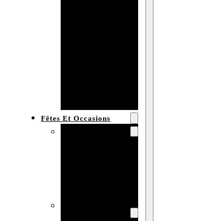
Bracelet en
bois
personnalisé
Collier en
bois :
fabricant et
grossiste
Fêtes Et Occasions
Fêtes et saisons
Automne
Halloween
Noël
Pâques
Accessoires pour
la fête