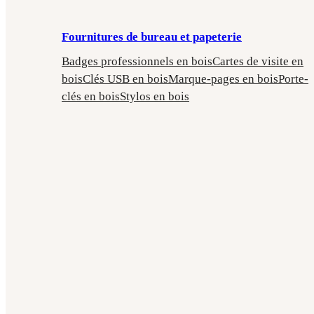
Fournitures de bureau et papeterie
Badges professionnels en bois
Cartes de visite en
bois
Clés USB en bois
Marque-pages en bois
Porte-
clés en bois
Stylos en bois