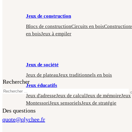
Jeux de construction
Blocs de construction
Circuits en bois
Construction
en bois
Jeux à empiler
Jeux de société
Jeux de plateau
Jeux traditionnels en bois
Rechercher
Jeux éducatifs
Jeux d'adresse
Jeux de calcul
Jeux de mémoire
Jeux
Montessori
Jeux sensoriels
Jeux de stratégie
Des questions
quote@qlychee.fr