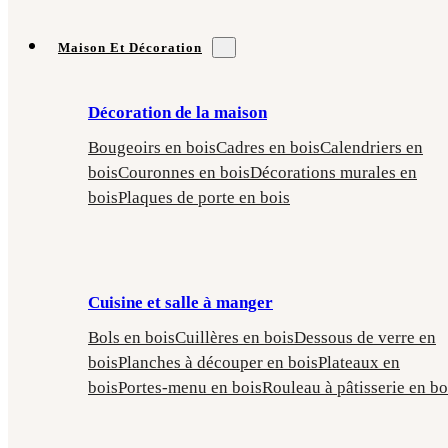
Maison Et Décoration
Décoration de la maison
Bougeoirs en bois
Cadres en bois
Calendriers en
bois
Couronnes en bois
Décorations murales en
bois
Plaques de porte en bois
Cuisine et salle à manger
Bols en bois
Cuillères en bois
Dessous de verre en
bois
Planches à découper en bois
Plateaux en
bois
Portes-menu en bois
Rouleau à pâtisserie en bo