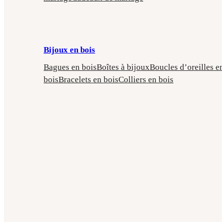
Bijoux en bois
Bagues en bois
Boîtes à bijoux
Boucles d’oreilles e
bois
Bracelets en bois
Colliers en bois