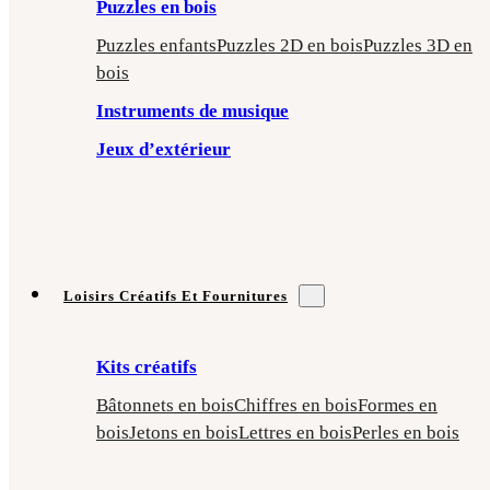
Puzzles en bois
Puzzles enfants
Puzzles 2D en bois
Puzzles 3D en
bois
Instruments de musique
Jeux d’extérieur
Loisirs Créatifs Et Fournitures
Kits créatifs
Bâtonnets en bois
Chiffres en bois
Formes en
bois
Jetons en bois
Lettres en bois
Perles en bois