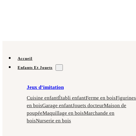
Accueil
Enfants Et Jouets
Jeux d’imitation
Cuisine enfant
Établi enfant
Ferme en bois
Figurines
en bois
Garage enfant
Jouets docteur
Maison de
poupée
Maquillage en bois
Marchande en
bois
Nurserie en bois