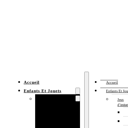
Accueil
Accueil
Enfants Et Jouets
Enfants Et Jou
Jeux d’imitation
Jeux
d’imita
Cuisine
enfant
Établi enfant