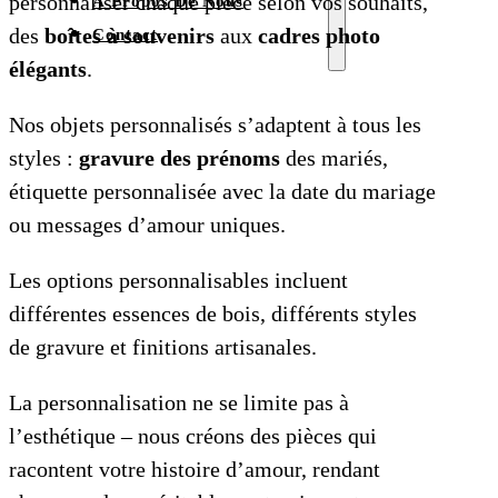
personnaliser chaque pièce selon vos souhaits,
À Propos De Nous
des
boîtes à souvenirs
aux
cadres photo
Contact
élégants
.
Nos objets personnalisés s’adaptent à tous les
styles :
gravure des prénoms
des mariés,
étiquette personnalisée avec la date du mariage
ou messages d’amour uniques.
Les options personnalisables incluent
différentes essences de bois, différents styles
de gravure et finitions artisanales.
La personnalisation ne se limite pas à
l’esthétique – nous créons des pièces qui
racontent votre histoire d’amour, rendant