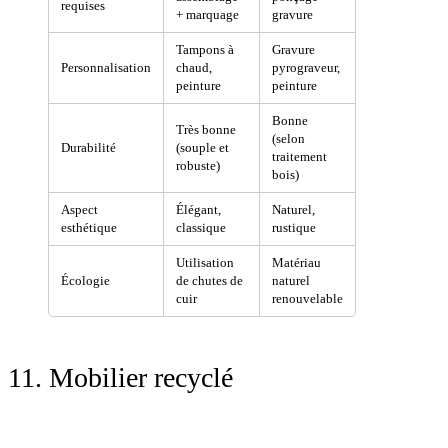
requises
+ marquage
gravure
Tampons à
Gravure
Personnalisation
chaud,
pyrograveur,
peinture
peinture
Bonne
Très bonne
(selon
Durabilité
(souple et
traitement
robuste)
bois)
Aspect
Élégant,
Naturel,
esthétique
classique
rustique
Utilisation
Matériau
Écologie
de chutes de
naturel
cuir
renouvelable
11. Mobilier recyclé