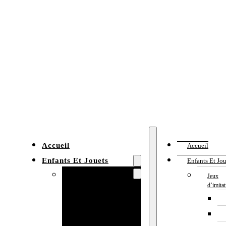
Accueil
Accueil
Enfants Et Jouets
Enfants Et Jou
Jeux d’imitation
Jeux
d’imita
Cuisine
enfant
Établi enfant