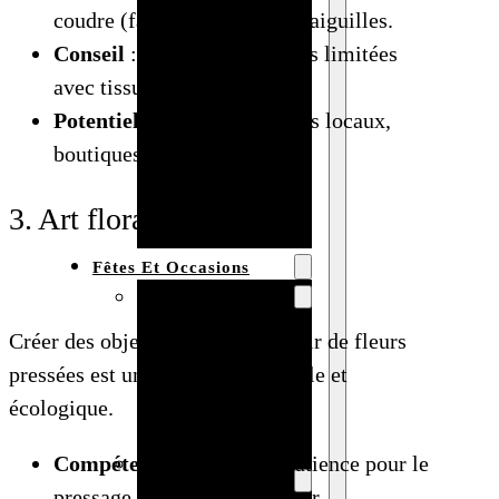
coudre (facultatif), ciseaux, aiguilles.
Bracelet en
Conseil
: Proposez des séries limitées
bois
avec tissus saisonniers.
personnalisé
Potentiel de vente
: Marchés locaux,
Collier en
boutiques mode, Instagram.
bois :
fabricant et
3. Art floral pressé
grossiste
Fêtes Et Occasions
Fêtes et saisons
Automne
Créer des objets décoratifs à partir de fleurs
Halloween
pressées est une activité accessible et
Noël
écologique.
Pâques
Compétences requises
Accessoires pour
: Patience pour le
pressage, sens artistique pour
la fête