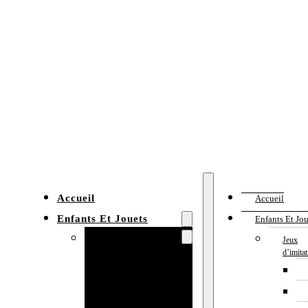
Accueil
Accueil
Enfants Et Jouets
Enfants Et Jou
Jeux d’imitation
Jeux
d’imita
Cuisine
enfant
Établi enfant