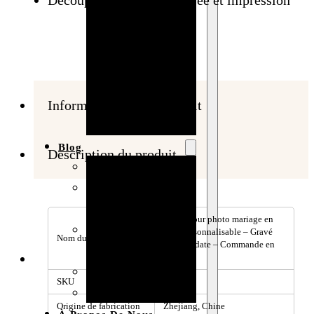
Baby shower
Anniversaire
de mariage
Fête
d’anniversaire
Informations sur le produit
Mariage
Blog
Description du produit
Produits et usages
Matériaux et
techniques
Cadre pour photo mariage en
Vente en gros et
bois personnalisable – Gravé
Nom du produit
prénom/date – Commande en
personnalisation
gros
Idées de bricolage
SKU
171693
Marché et analyse
Origine de fabrication
Zhejiang, Chine