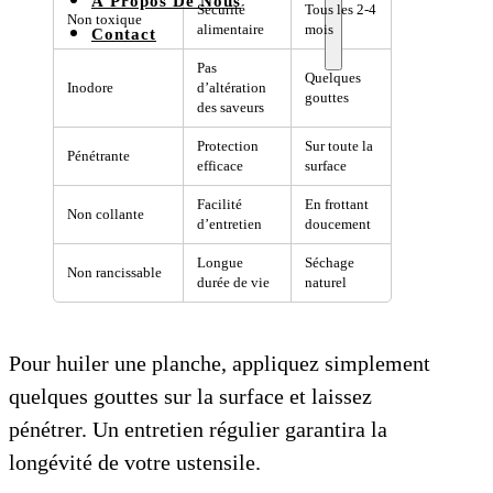
À Propos De Nous
Sécurité
Tous les 2-4
Non toxique
alimentaire
mois
Contact
Pas
Quelques
Inodore
d’altération
gouttes
des saveurs
Protection
Sur toute la
Pénétrante
efficace
surface
Facilité
En frottant
Non collante
d’entretien
doucement
Longue
Séchage
Non rancissable
durée de vie
naturel
Pour huiler une planche, appliquez simplement
quelques gouttes sur la surface et laissez
pénétrer. Un entretien régulier garantira la
longévité de votre ustensile.