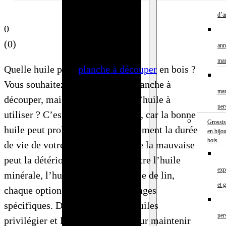
bols en bois
d’a
Cuillère en
0
bois
(
0
)
ann
personnalisée​
mar
Quelle huile pour
planche à découper
en bois ?
Dessous de
Vous souhaitez préserver votre planche à
verre en bois
mar
découper, mais vous hésitez sur l’huile à
personnalisé
per
utiliser ? C’est un choix essentiel, car la bonne
Planche à
Grossis
huile peut prolonger considérablement la durée
découper en
en bijo
bois
de vie de votre planche tandis que la mauvaise
bois
peut la détériorer rapidement. Entre l’huile
personnalisée
exp
minérale, l’huile de coco et l’huile de lin,
Plateau en
et 
chaque option présente ses avantages
bois sur
spécifiques. Découvrez quelles huiles
mesure
per
privilégier et lesquelles éviter pour maintenir
Porte menu