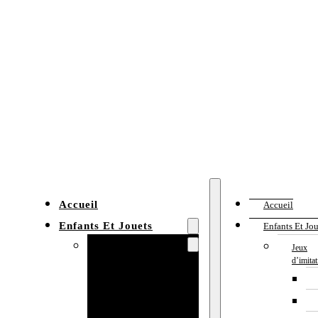
Accueil
Accueil
Enfants Et Jouets
Enfants Et Jou
Jeux d’imitation
Jeux
d’imita
Cuisine
enfant
Établi enfant