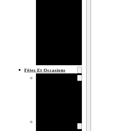
Bracelet en
bois
personnalisé
Collier en
bois :
fabricant et
grossiste
Fêtes Et Occasions
Fêtes et saisons
Automne
Halloween
Noël
Pâques
Accessoires pour
la fête