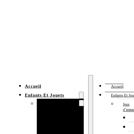
Accueil
Accueil
Enfants Et Jouets
Enfants Et Jou
Jeux d’imitation
Jeux
d’imita
Cuisine
enfant
Établi enfant