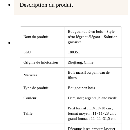
Description du produit
Bougeoir doré en bois – Style
Nom du produit
rétro léger et élégant – Solution
grossiste
SKU
180351
Origine de fabrication
Zhejiang, Chine
Bois massif ou panneau de
Matières
fibres
Type de produit
Bougeoir en bois
Couleur
Doré, noir, argenté, blanc vieilli
Petit format : 11×11×18 cm ;
Taille
format moyen : 11×11×28 cm ;
grand format : 11×11×31,5 cm
Découpe laser, gravure laser et