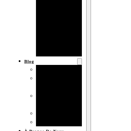
Baby shower
Anniversaire
de mariage
Fête
d’anniversaire
Mariage
Blog
Produits et usages
Matériaux et
techniques
Vente en gros et
personnalisation
Idées de bricolage
Marché et analyse