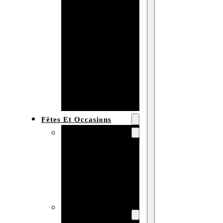
Bracelet en
bois
personnalisé
Collier en
bois :
fabricant et
grossiste
Fêtes Et Occasions
Fêtes et saisons
Automne
Halloween
Noël
Pâques
Accessoires pour
la fête