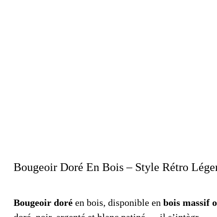
Bougeoir Doré En Bois – Style Rétro Léger
Bougeoir doré
en bois, disponible en
bois massif
doré, noir, argenté et blanc patiné — il s’intègr