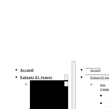
Accueil
Accueil
Enfants Et Jouets
Enfants Et Jou
Jeux d’imitation
Jeux
d’imita
Cuisine
enfant
Établi enfant