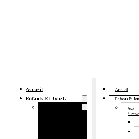
Accueil
Accueil
Enfants Et Jouets
Enfants Et Jou
Jeux d’imitation
Jeux
d’imita
Cuisine
enfant
Établi enfant