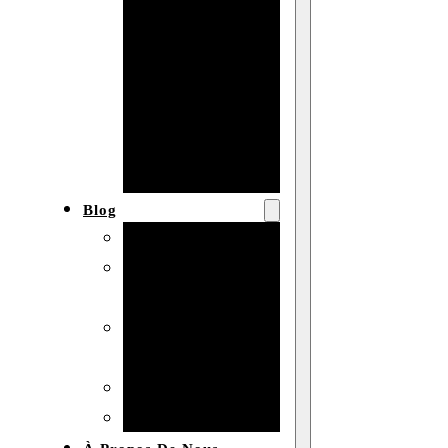
Baby shower
Anniversaire
de mariage
Fête
d’anniversaire
Mariage
Blog
Produits et usages
Matériaux et
techniques
Vente en gros et
personnalisation
Idées de bricolage
Marché et analyse