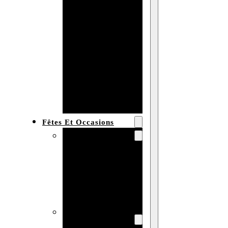
Bracelet en
bois
personnalisé
Collier en
bois :
fabricant et
grossiste
Fêtes Et Occasions
Fêtes et saisons
Automne
Halloween
Noël
Pâques
Accessoires pour
la fête