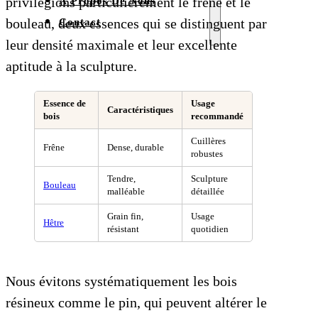
privilégions particulièrement le frêne et le
À Propos De Nous
bouleau, deux essences qui se distinguent par
Contact
leur densité maximale et leur excellente
aptitude à la sculpture.
Essence de
Usage
Caractéristiques
bois
recommandé
Cuillères
Frêne
Dense, durable
robustes
Tendre,
Sculpture
Bouleau
malléable
détaillée
Grain fin,
Usage
Hêtre
résistant
quotidien
Nous évitons systématiquement les bois
résineux comme le pin, qui peuvent altérer le