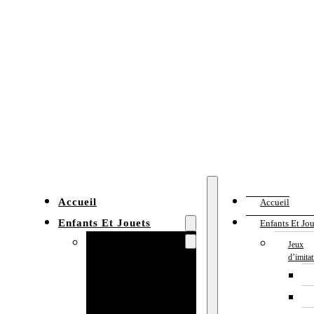
Accueil
Accueil
Enfants Et Jouets
Enfants Et Jou
Jeux d’imitation
Jeux
d’imita
Cuisine
enfant
Établi enfant