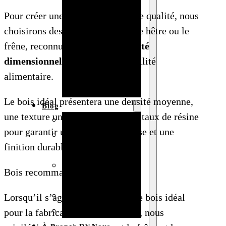
Baby shower
Pour créer une
cuillère en bois
de qualité, nous
Anniversaire
choisirons des essences comme le hêtre ou le
de mariage
frêne, reconnues pour leur
stabilité
Fête
dimensionnelle
et leur compatibilité
d’anniversaire
alimentaire.
Mariage
Le bois idéal présentera une densité moyenne,
Blog
une texture uniforme et un faible taux de résine
Produits et usages
pour garantir une sculpture précise et une
Matériaux et
finition durable.
techniques
Vente en gros et
Bois recommandés
personnalisation
Idées de bricolage
Lorsqu’il s’agit de sélectionner le bois idéal
Marché et analyse
pour la fabrication d’une cuillère, nous