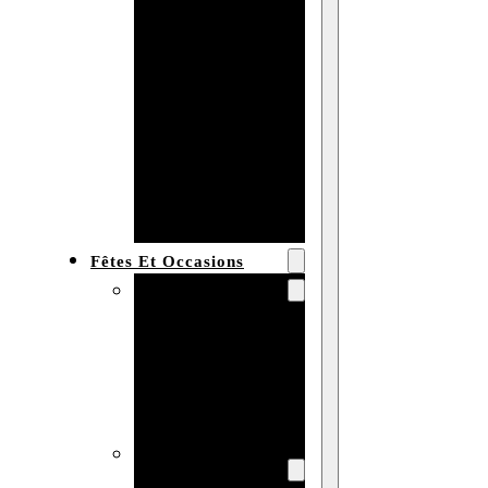
Bracelet en
bois
personnalisé
Collier en
bois :
fabricant et
grossiste
Fêtes Et Occasions
Fêtes et saisons
Automne
Halloween
Noël
Pâques
Accessoires pour
la fête