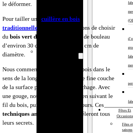
le déformer.
fab
bois
mes
personnalisé
Pour tailler une
cuillère en bois
(O
Rouleau à
traditionnelle
, nous recommandons de choisir
pâtisserie
du
bois vert d’hêtre
, de frêne ou de bouleau
d’o
personnalisé
d’environ 30 cm de long et 10-15 cm de
gro
Rangement et
diamètre.
fab
organisation
mes
Nous commençons par fendre le bois dans le
Grossiste
sens de la longueur et retirons une fine couche
boîtes de
per
de la surface pour contrôler le séchage. Avec
rangement en
une gouge, nous sculptons le bol en suivant le
bois
fab
fil du bois, puis affinons les contours. Ces
Fournisseur
Fêtes Et
techniques ancestrales
vous révéleront tous
de cintres en
Occasions
leurs secrets.
bois pour la
Fêtes et
saisons
France