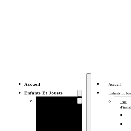
Accueil
Accueil
Enfants Et Jouets
Enfants Et Jou
Jeux d’imitation
Jeux
d’imita
Cuisine
enfant
Établi enfant