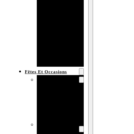
Bracelet en
bois
personnalisé
Collier en
bois :
fabricant et
grossiste
Fêtes Et Occasions
Fêtes et saisons
Automne
Halloween
Noël
Pâques
Accessoires pour
la fête