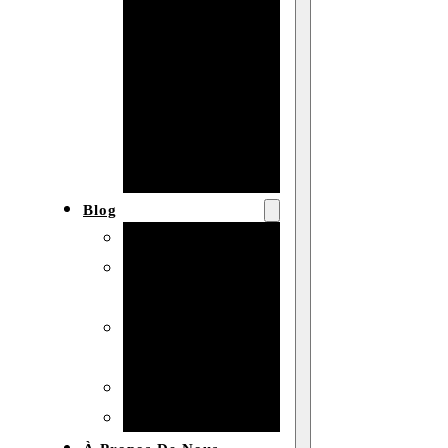
Baby shower
Anniversaire
de mariage
Fête
d’anniversaire
Mariage
Blog
Produits et usages
Matériaux et
techniques
Vente en gros et
personnalisation
Idées de bricolage
Marché et analyse