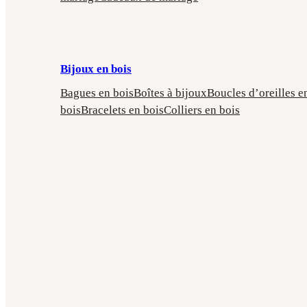
Bijoux en bois
Bagues en bois
Boîtes à bijoux
Boucles d’oreilles e
bois
Bracelets en bois
Colliers en bois