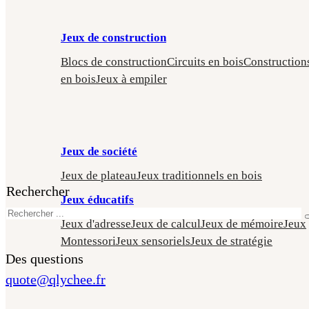
Jeux de construction
Blocs de construction
Circuits en bois
Construction
en bois
Jeux à empiler
Jeux de société
Jeux de plateau
Jeux traditionnels en bois
Rechercher
Jeux éducatifs
Jeux d'adresse
Jeux de calcul
Jeux de mémoire
Jeux
Montessori
Jeux sensoriels
Jeux de stratégie
Des questions
quote@qlychee.fr