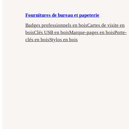
Fournitures de bureau et papeterie
Badges professionnels en bois
Cartes de visite en
bois
Clés USB en bois
Marque-pages en bois
Porte-
clés en bois
Stylos en bois