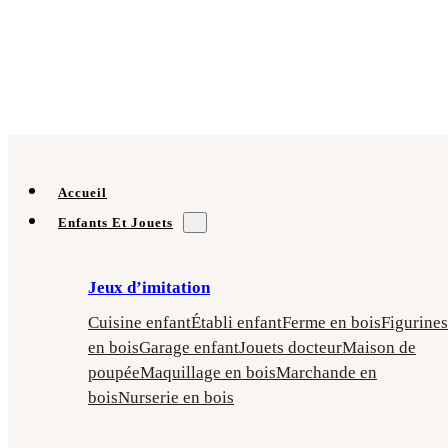
Accueil
Enfants Et Jouets
Jeux d’imitation
Cuisine enfant
Établi enfant
Ferme en bois
Figurines
en bois
Garage enfant
Jouets docteur
Maison de
poupée
Maquillage en bois
Marchande en
bois
Nurserie en bois