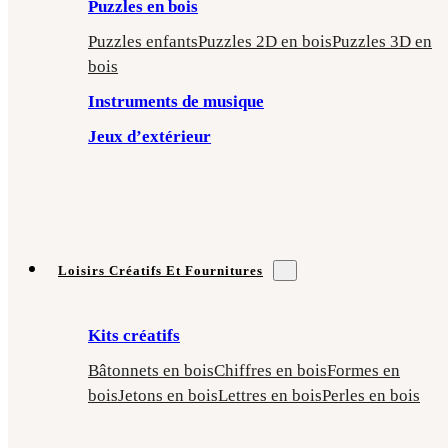
Puzzles en bois
Puzzles enfants
Puzzles 2D en bois
Puzzles 3D en
bois
Instruments de musique
Jeux d’extérieur
Loisirs Créatifs Et Fournitures
Kits créatifs
Bâtonnets en bois
Chiffres en bois
Formes en
bois
Jetons en bois
Lettres en bois
Perles en bois