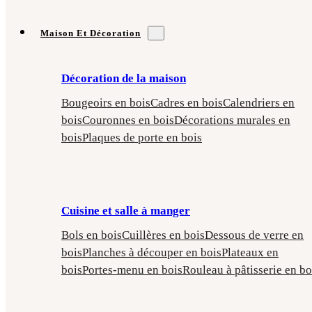
Maison Et Décoration
Décoration de la maison
Bougeoirs en bois
Cadres en bois
Calendriers en
bois
Couronnes en bois
Décorations murales en
bois
Plaques de porte en bois
Cuisine et salle à manger
Bols en bois
Cuillères en bois
Dessous de verre en
bois
Planches à découper en bois
Plateaux en
bois
Portes-menu en bois
Rouleau à pâtisserie en bo