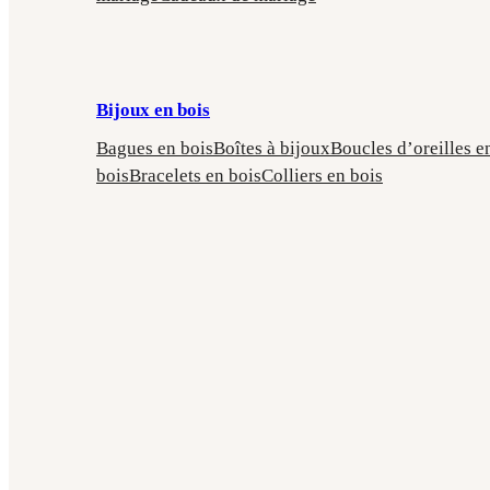
Bijoux en bois
Bagues en bois
Boîtes à bijoux
Boucles d’oreilles e
bois
Bracelets en bois
Colliers en bois