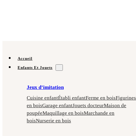
Accueil
Enfants Et Jouets
Jeux d’imitation
Cuisine enfant
Établi enfant
Ferme en bois
Figurines
en bois
Garage enfant
Jouets docteur
Maison de
poupée
Maquillage en bois
Marchande en
bois
Nurserie en bois