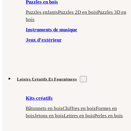
Puzzles en bois
Puzzles enfants
Puzzles 2D en bois
Puzzles 3D en
bois
Instruments de musique
Jeux d’extérieur
Loisirs Créatifs Et Fournitures
Kits créatifs
Bâtonnets en bois
Chiffres en bois
Formes en
bois
Jetons en bois
Lettres en bois
Perles en bois