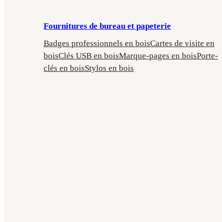
Fournitures de bureau et papeterie
Badges professionnels en bois
Cartes de visite en
bois
Clés USB en bois
Marque-pages en bois
Porte-
clés en bois
Stylos en bois