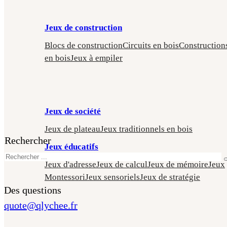
Jeux de construction
Blocs de construction
Circuits en bois
Construction
en bois
Jeux à empiler
Jeux de société
Jeux de plateau
Jeux traditionnels en bois
Rechercher
Jeux éducatifs
Jeux d'adresse
Jeux de calcul
Jeux de mémoire
Jeux
Montessori
Jeux sensoriels
Jeux de stratégie
Des questions
quote@qlychee.fr