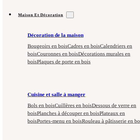
Maison Et Décoration
Décoration de la maison
Bougeoirs en bois
Cadres en bois
Calendriers en
bois
Couronnes en bois
Décorations murales en
bois
Plaques de porte en bois
Cuisine et salle à manger
Bols en bois
Cuillères en bois
Dessous de verre en
bois
Planches à découper en bois
Plateaux en
bois
Portes-menu en bois
Rouleau à pâtisserie en bo