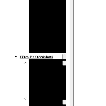
Bracelet en
bois
personnalisé
Collier en
bois :
fabricant et
grossiste
Fêtes Et Occasions
Fêtes et saisons
Automne
Halloween
Noël
Pâques
Accessoires pour
la fête