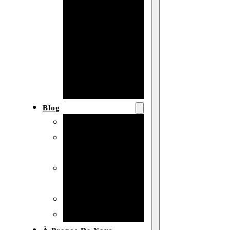
Baby shower
Anniversaire
de mariage
Fête
d’anniversaire
Mariage
Blog
Produits et usages
Matériaux et
techniques
Vente en gros et
personnalisation
Idées de bricolage
Marché et analyse