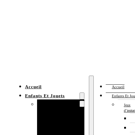
Accueil
Accueil
Enfants Et Jouets
Enfants Et Jou
Jeux d’imitation
Jeux
d’imita
Cuisine
enfant
Établi enfant