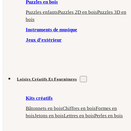
Puzzles en bois
Puzzles enfants
Puzzles 2D en bois
Puzzles 3D en
bois
Instruments de musique
Jeux d’extérieur
Loisirs Créatifs Et Fournitures
Kits créatifs
Bâtonnets en bois
Chiffres en bois
Formes en
bois
Jetons en bois
Lettres en bois
Perles en bois