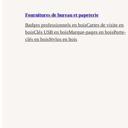
Fournitures de bureau et papeterie
Badges professionnels en bois
Cartes de visite en
bois
Clés USB en bois
Marque-pages en bois
Porte-
clés en bois
Stylos en bois