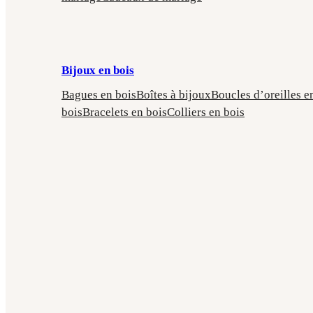
Bijoux en bois
Bagues en bois
Boîtes à bijoux
Boucles d’oreilles e
bois
Bracelets en bois
Colliers en bois