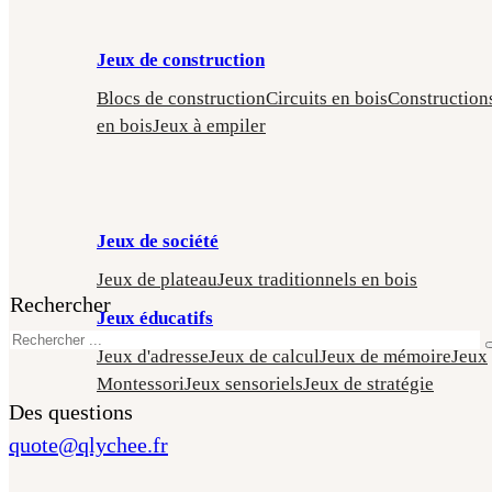
Jeux de construction
Blocs de construction
Circuits en bois
Construction
en bois
Jeux à empiler
Jeux de société
Jeux de plateau
Jeux traditionnels en bois
Rechercher
Jeux éducatifs
Jeux d'adresse
Jeux de calcul
Jeux de mémoire
Jeux
Montessori
Jeux sensoriels
Jeux de stratégie
Des questions
quote@qlychee.fr