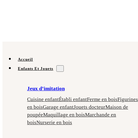
Accueil
Enfants Et Jouets
Jeux d’imitation
Cuisine enfant
Établi enfant
Ferme en bois
Figurines
en bois
Garage enfant
Jouets docteur
Maison de
poupée
Maquillage en bois
Marchande en
bois
Nurserie en bois