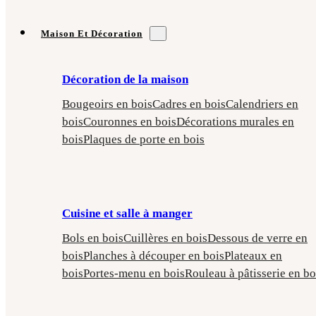
Maison Et Décoration
Décoration de la maison
Bougeoirs en bois
Cadres en bois
Calendriers en
bois
Couronnes en bois
Décorations murales en
bois
Plaques de porte en bois
Cuisine et salle à manger
Bols en bois
Cuillères en bois
Dessous de verre en
bois
Planches à découper en bois
Plateaux en
bois
Portes-menu en bois
Rouleau à pâtisserie en bo