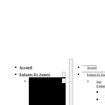
Accueil
Accueil
Enfants Et Jouets
Enfants Et Jou
Jeux d’imitation
Jeux
d’imita
Cuisine
enfant
Établi enfant