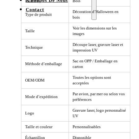
À Propos De Nous
Matières
Bois
Contact
Décoration d’Halloween en
Type de produit
bois
Voir les dimensions sur les
Taille
images
Découpe laser, gravure laser et
Technique
impression UV
Sac en OPP / Emballage en
Méthode d’emballage
carton
Toutes les options sont
OEM/ODM
acceptées
Par avion, par mer ou selon vos
Mode d’expédition
préférences
Gravure laser, logo personnalisé
Logo
UV
Taille et couleur
Personnalisables
Échantillon
Disponible