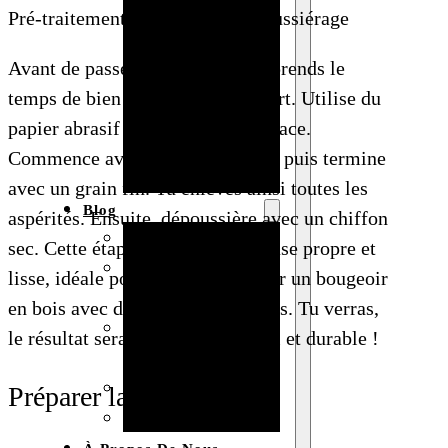
Pré-traitement : ponçage et dépoussiérage
Baby shower
Anniversaire
Avant de passer à la décoration, prends le
de mariage
temps de bien préparer ton support. Utilise du
Fête
papier abrasif pour poncer la surface.
d’anniversaire
Commence avec un grain moyen, puis termine
Mariage
avec un grain fin. Tu enlèves ainsi toutes les
Blog
aspérités. Ensuite, dépoussière avec un chiffon
Produits et usages
sec. Cette étape te garantit une base propre et
Matériaux et
lisse, idéale pour réussir à décorer un bougeoir
techniques
en bois avec des éléments naturels. Tu verras,
Vente en gros et
le résultat sera beaucoup plus joli et durable !
personnalisation
Idées de bricolage
Préparer la surface
Marché et analyse