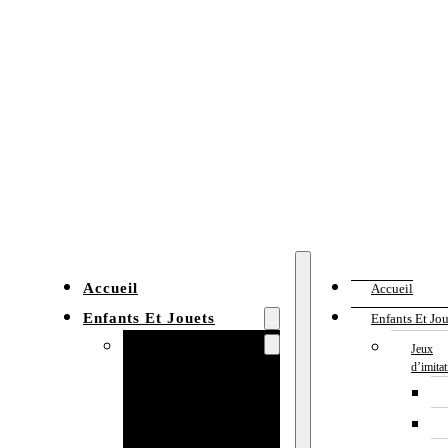
Accueil
Accueil
Enfants Et Jouets
Enfants Et Jou
Jeux d’imitation
Jeux
d’imita
Cuisine
enfant
Établi enfant