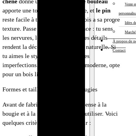
chêne
donne un aspect robuste,
le bouleau
Vente e
Bague en bois
apporte une touche claire et douce, et
le pin
personnalis
: expert en
reste facile à travailler. Chaque bois a sa propre
Idées d
fabrication et
texture. Passe ta main sur la surface : tu sens
Marché 
grossiste
les nervures, les petits reliefs ? Ces détails
À propos de n
Boîte à bijoux
rendent la décoration encore plus naturelle. Si
Contact
personnalisée​
tu aimes le style rustique, garde les
: fabrication
imperfections. Pour un look plus moderne, opte
sur mesure
pour un bois lisse.
(OEM/ODM)
Formes et tailles adaptées aux bougies
Boucles
d’oreilles en
Avant de fabriquer un bougeoir, pense à la
bois :
bougie et à la mèche que tu veux utiliser. Voici
grossiste et
quelques critères pour bien choisir :
fabrication
sur mesure