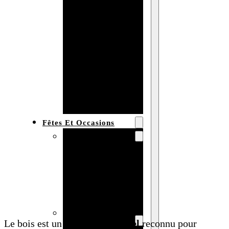
Bracelet en
bois
personnalisé
Collier en
bois :
fabricant et
grossiste
Fêtes Et Occasions
Fêtes et saisons
Automne
Halloween
Noël
Pâques
Accessoires pour
Le bois est un
matériau
naturel
reconnu pour
la fête