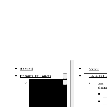
Accueil
Accueil
Enfants Et Jouets
Enfants Et Jou
Jeux d’imitation
Jeux
d’imita
Cuisine
enfant
Établi enfant