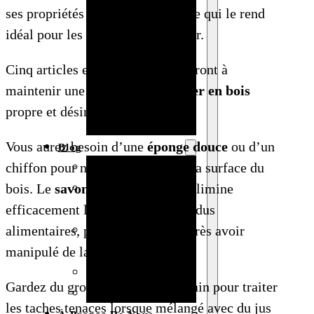
ses propriétés antibactériennes, ce qui le rend
Baby shower
idéal pour les planches à découper.
Anniversaire
de mariage
Cinq articles essentiels vous aideront à
Fête
maintenir une
planche à découper en bois
d’anniversaire
propre et désinfectée.
Mariage
Vous aurez besoin d’une
éponge douce
ou d’un
Blog
Produits et usages
chiffon pour nettoyer sans rayer la surface du
Matériaux et
bois. Le
savon à vaisselle doux
élimine
techniques
efficacement la graisse et les résidus
Vente en gros et
alimentaires, particulièrement après avoir
personnalisation
manipulé de la viande crue.
Idées de bricolage
Gardez du gros sel à portée de main pour traiter
Marché et analyse
les taches tenaces lorsque mélangé avec du jus