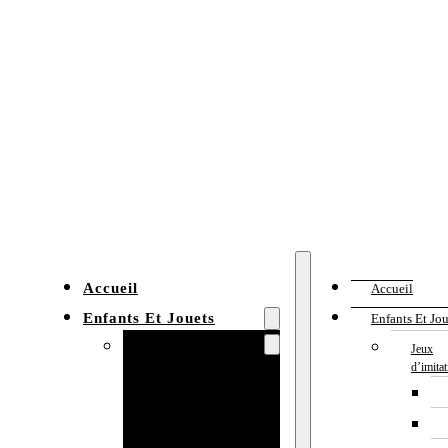
Accueil
Accueil
Enfants Et Jouets
Enfants Et Jou
Jeux d’imitation
Jeux
d’imita
Cuisine
enfant
Établi enfant