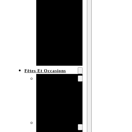
Bracelet en
bois
personnalisé
Collier en
bois :
fabricant et
grossiste
Fêtes Et Occasions
Fêtes et saisons
Automne
Halloween
Noël
Pâques
Accessoires pour
la fête