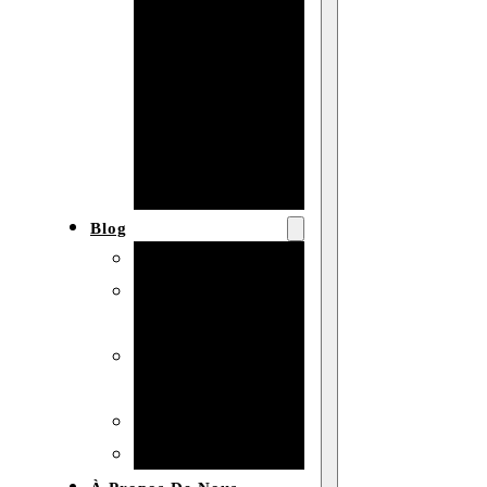
Baby shower
Anniversaire
de mariage
Fête
d’anniversaire
Mariage
Blog
Produits et usages
Matériaux et
techniques
Vente en gros et
personnalisation
Idées de bricolage
Marché et analyse