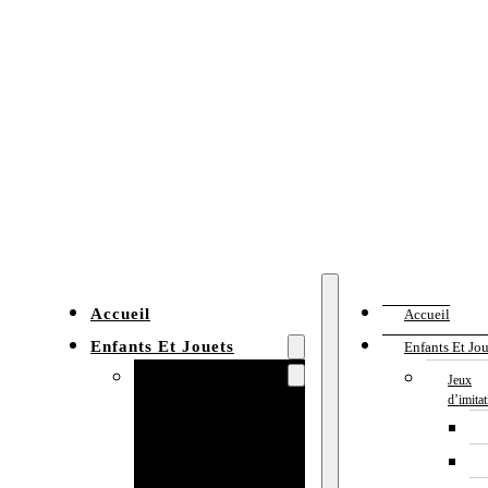
Accueil
Accueil
Enfants Et Jouets
Enfants Et Jou
Jeux d’imitation
Jeux
d’imita
Cuisine
enfant
Établi enfant