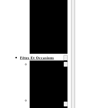
Bracelet en
bois
personnalisé
Collier en
bois :
fabricant et
grossiste
Fêtes Et Occasions
Fêtes et saisons
Automne
Halloween
Noël
Pâques
Accessoires pour
la fête