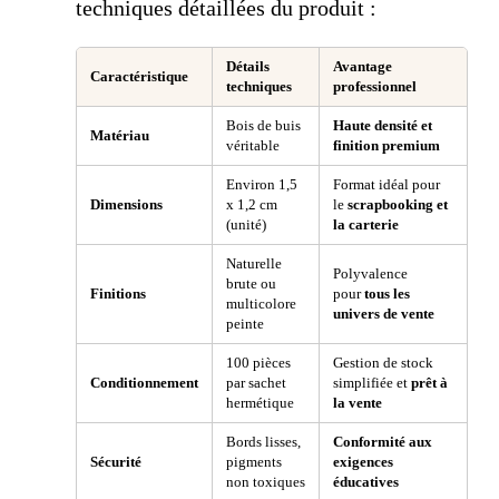
techniques détaillées du produit :
Détails
Avantage
Caractéristique
techniques
professionnel
Bois de buis
Haute densité et
Matériau
véritable
finition premium
Environ 1,5
Format idéal pour
Dimensions
x 1,2 cm
le
scrapbooking et
(unité)
la carterie
Naturelle
Polyvalence
brute ou
Finitions
pour
tous les
multicolore
univers de vente
peinte
100 pièces
Gestion de stock
Conditionnement
par sachet
simplifiée et
prêt à
hermétique
la vente
Bords lisses,
Conformité aux
Sécurité
pigments
exigences
non toxiques
éducatives