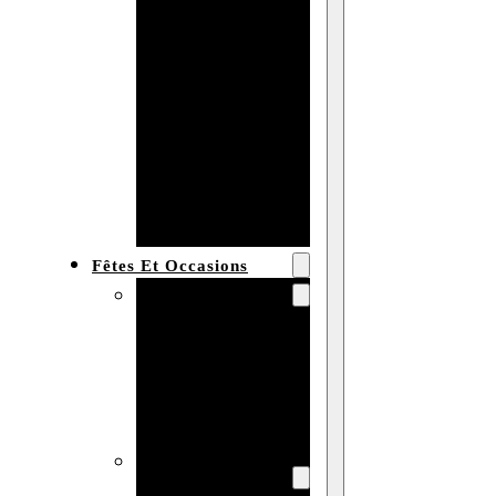
Bracelet en
bois
personnalisé
Collier en
bois :
fabricant et
grossiste
Fêtes Et Occasions
Fêtes et saisons
Automne
Halloween
Noël
Pâques
Accessoires pour
la fête