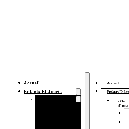
Accueil
Accueil
Enfants Et Jouets
Enfants Et Jou
Jeux d’imitation
Jeux
d’imita
Cuisine
enfant
Établi enfant