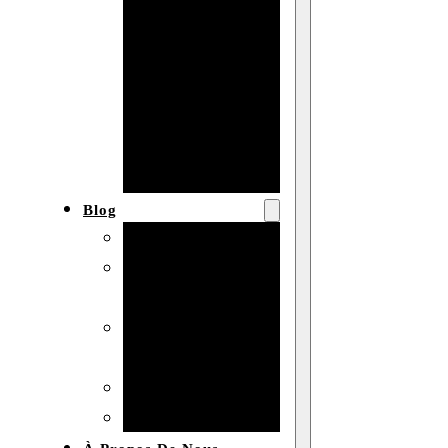
Baby shower
Anniversaire
de mariage
Fête
d’anniversaire
Mariage
Blog
Produits et usages
Matériaux et
techniques
Vente en gros et
personnalisation
Idées de bricolage
Marché et analyse